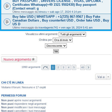
BUY PASSPORT , DRIVERS LICENSE , VISAS, DIPLOMA ,
Certificates Whatsapp(+49 1521 9502430) Buy passport
(Contact email: g
Ultimo messaggio da
ktnozu
«
sab ago 17, 2024 4:14 pm
Buy fake USD ( WHATSAPP : +1(725) 867-9567 ) Buy Fake
Canadian Dollars , Buy counterfeit USD , Order fake USD , Buy
US D
Ultimo messaggio da
travelagents741
«
ven ago 16, 2024 5:41 am
Visualizza ultimi argomenti:
Ordina per
Nuovo argomento
1990 argomenti
1
2
3
4
5
…
40
Vai a
CHI C’È IN LINEA
Visitano il forum: Nessuno e 17 ospiti
PERMESSI FORUM
Non puoi
aprire nuovi argomenti
Non puoi
rispondere negli argomenti
Non puoi
modificare i tuoi messaggi
Non puoi
cancellare i tuoi messaggi