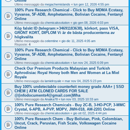
Online
Ultimo messaggio da
megachemislands
«
lun gen 12, 2026 4:55 pm
100% Pure Research Chemical - Click to Buy MDMA Ecstasy,
Vyvanse, 5F-ADB, Amphetamine, Bolivian Cocaine, Fentanyl
Online
Ultimo messaggio da
chemicalssolution
«
gio gen 08, 2026 4:03 pm
Köp falskt ID (telegram:+34691183638), körkort, pass VISA,
GRÖNT KORT, DIPLOM Vi är de bästa producenterna av
högkvalita
Ultimo messaggio da
celemtine
«
gio dic 11, 2025 4:05 am
Risposte:
4
100% Pure Research Chemical - Click to Buy MDMA Ecstasy,
Vyvanse, 5F-ADB, Amphetamine, Bolivian Cocaine, Fentanyl
Online
Ultimo messaggio da
chemicalssolution
«
lun nov 24, 2025 6:09 pm
Check Our Premium Products Malaysian and Turkish
Aphrodisiac Royal Honey both Men and Women at La Miel
Royale
Ultimo messaggio da
lamielroyale
«
mar nov 04, 2025 5:23 pm
Buy 100% undetectable counterfeit money grade AAA+ | SSD
CHEM | ATM CLONED CARDS FOR SALE
@(infodocuments4@gmail.com)Wha
Ultimo messaggio da
Anaika78
«
lun nov 03, 2025 10:33 am
100% Pure Research Chemicals - Buy 2C-B, 3-HO-PCP, 3-MMC
Crystal, 6-APB, A-PVP, MDPV, JWH-018, AM-2201 Online
Ultimo messaggio da
chemicalssolution
«
gio ott 02, 2025 4:44 pm
100% Pure Research Chem - Buy Bolivian, Pink, Colombian,
Uncut, Crack, Peruvian, Fish Scale, Volkswagen Cocaine
Online