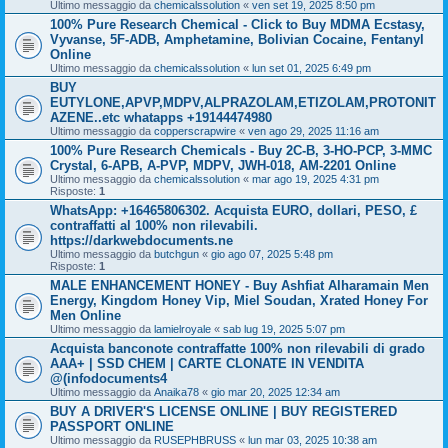
Ultimo messaggio da
chemicalssolution
«
ven set 19, 2025 8:50 pm
100% Pure Research Chemical - Click to Buy MDMA Ecstasy,
Vyvanse, 5F-ADB, Amphetamine, Bolivian Cocaine, Fentanyl
Online
Ultimo messaggio da
chemicalssolution
«
lun set 01, 2025 6:49 pm
BUY
EUTYLONE,APVP,MDPV,ALPRAZOLAM,ETIZOLAM,PROTONIT
AZENE..etc whatapps +19144474980
Ultimo messaggio da
copperscrapwire
«
ven ago 29, 2025 11:16 am
100% Pure Research Chemicals - Buy 2C-B, 3-HO-PCP, 3-MMC
Crystal, 6-APB, A-PVP, MDPV, JWH-018, AM-2201 Online
Ultimo messaggio da
chemicalssolution
«
mar ago 19, 2025 4:31 pm
Risposte:
1
WhatsApp: +16465806302. Acquista EURO, dollari, PESO, £
contraffatti al 100% non rilevabili.
https://darkwebdocuments.ne
Ultimo messaggio da
butchgun
«
gio ago 07, 2025 5:48 pm
Risposte:
1
MALE ENHANCEMENT HONEY - Buy Ashfiat Alharamain Men
Energy, Kingdom Honey Vip, Miel Soudan, Xrated Honey For
Men Online
Ultimo messaggio da
lamielroyale
«
sab lug 19, 2025 5:07 pm
Acquista banconote contraffatte 100% non rilevabili di grado
AAA+ | SSD CHEM | CARTE CLONATE IN VENDITA
@(infodocuments4
Ultimo messaggio da
Anaika78
«
gio mar 20, 2025 12:34 am
BUY A DRIVER'S LICENSE ONLINE | BUY REGISTERED
PASSPORT ONLINE
Ultimo messaggio da
RUSEPHBRUSS
«
lun mar 03, 2025 10:38 am