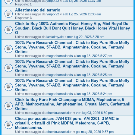
Ultimo messaggio da
ymptk22
«
sab lug 25, 2026 11:37 am
Risposte:
1
Allestimento del terrario
Ultimo messaggio da
ymptk22
«
sab lug 25, 2026 11:36 am
Risposte:
3
Click to Buy 100% Authentic Royal Honey Vip, Miel Royal Du
Soudan, Black Bull Dont Quit Honey, Black Horse Vital Honey
O
Ultimo messaggio da
lamielroyale
«
mer lug 22, 2026 3:28 pm
100% Pure Research Chemical - Click to Buy Pure Blue Molly
Stone, Vyvanse, 5F-ADB, Amphetamine, Cocaine, Fentanyl
Online
Ultimo messaggio da
megachemislands
«
lun lug 13, 2026 5:27 pm
100% Pure Research Chemical - Click to Buy Pure Blue Molly
Stone, Vyvanse, 5F-ADB, Amphetamine, Cocaine, Fentanyl
Online
Ultimo messaggio da
megachemislands
«
lun lug 13, 2026 5:25 pm
100% Pure Research Chemical - Click to Buy Pure Blue Molly
Stone, Vyvanse, 5F-ADB, Amphetamine, Cocaine, Fentanyl
Online
Ultimo messaggio da
megachemislands
«
lun lug 13, 2026 5:24 pm
Click to Buy Pure Pink Champagne MDMA, Mephedrone, 6-
APB, Methoxetamine, Amphetamine, Crystal Meth, Carfentanil
Online
Ultimo messaggio da
chemicalssolution
«
ven lug 03, 2026 6:30 pm
Clicca per acquistare JWH-018 puro, AM-2201, 3-MMC in
cristalli, cristalli di Pink MDPM, Mefedrone, 6-APB,
Metoxetamina.
Ultimo messaggio da
chemicalssolution
«
gio mag 28, 2026 9:37 pm