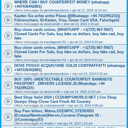
WHERE CAN I BUY COUNTERFEIT MONEY (‪whatsapp
+447436442801)
Ultimo messaggio da
genuinneproducts
«
gio ott 17, 2024 11:10 am
Kaufen Sie echte echte Pässe (((Whatsapp: +44 7411991231))
Führerschein, ID-Karten, Visa, Green Card USA, Falschgeld
Ultimo messaggio da
destrosmith
«
dom ott 13, 2024 1:16 am
Buy clone cards online, (WHATSAPP : +1(725) 867-9567)
Cloned Cards For Sale, buy fake us dollars, buy fake cad, buy
fake
Ultimo messaggio da
travelagents741
«
gio ott 10, 2024 8:33 pm
Buy clone cards online, (WHATSAPP : +1(725) 867-9567)
Cloned Cards For Sale, buy fake us dollars, buy fake cad, buy
fake
Ultimo messaggio da
travelagents741
«
gio ott 10, 2024 8:32 pm
DOVE POSSO ACQUISTARE SOLDI CONTRAFFATTI (whatsapp
+447436442801)
Ultimo messaggio da
genuinneproducts
«
mar set 24, 2024 6:29 am
BUY 100% UNDETECTABLE COUNTERFEIT BANKNOTE
PASSPORT , DRIVERS LICENSE,ID,WhatsApp: +44
7411991231
Ultimo messaggio da
destrosmith
«
sab set 14, 2024 12:03 am
Best Shop Vaild 2024 ( CCDUMPSWORLD.NET ) Cvv Shop
Dumps Shop Clone Card Fresh All Country
Ultimo messaggio da
ccdumpsworld
«
mar set 10, 2024 4:08 pm
Buy Pain killers, Mdma,OZEMPIC,STEROIDS
(Ecstasy/Nembutal)Heroin,Cocaine (Telegram ID :
@Coolestguy57)
Ultimo messaggio da
Anaika
«
sab ago 24, 2024 1:02 pm