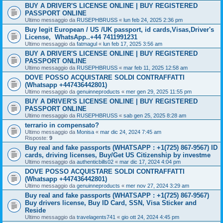
BUY A DRIVER'S LICENSE ONLINE | BUY REGISTERED
PASSPORT ONLINE
Ultimo messaggio da
RUSEPHBRUSS
«
lun feb 24, 2025 2:36 pm
Buy legit European / US /UK passport, id cards,Visas,Driver's
License, WhatsApp..+44 7411991231
Ultimo messaggio da
fatmagul
«
lun feb 17, 2025 3:56 am
BUY A DRIVER'S LICENSE ONLINE | BUY REGISTERED
PASSPORT ONLINE
Ultimo messaggio da
RUSEPHBRUSS
«
mar feb 11, 2025 12:58 am
DOVE POSSO ACQUISTARE SOLDI CONTRAFFATTI
(Whatsapp +447436442801)
Ultimo messaggio da
genuinneproducts
«
mer gen 29, 2025 11:55 pm
BUY A DRIVER'S LICENSE ONLINE | BUY REGISTERED
PASSPORT ONLINE
Ultimo messaggio da
RUSEPHBRUSS
«
sab gen 25, 2025 8:28 am
terrario in compensato?
Ultimo messaggio da
Monisa
«
mar dic 24, 2024 7:45 am
Risposte:
9
Buy real and fake passports (WHATSAPP : +1(725) 867-9567) ID
cards, driving licenses, Buy/Get US Citizenship by investme
Ultimo messaggio da
authenticbills02
«
mar dic 17, 2024 4:04 pm
DOVE POSSO ACQUISTARE SOLDI CONTRAFFATTI
(Whatsapp +447436442801)
Ultimo messaggio da
genuinneproducts
«
mer nov 27, 2024 3:29 am
Buy real and fake passports (WHATSAPP : +1(725) 867-9567)
Buy drivers license, Buy ID Card, SSN, Visa Sticker and
Reside
Ultimo messaggio da
travelagents741
«
gio ott 24, 2024 4:45 pm