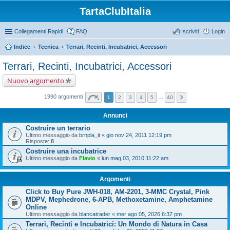
TartaClubItalia
Collegamenti Rapidi
FAQ
Iscriviti
Login
Indice
Tecnica
Terrari, Recinti, Incubatrici, Accessori
Terrari, Recinti, Incubatrici, Accessori
Nuovo argomento
1990 argomenti
1
2
3
4
5
…
40
Annunci
Costruire un terrario
Ultimo messaggio da
brnpla_it
«
gio nov 24, 2011 12:19 pm
Risposte:
8
Costruire una incubatrice
Ultimo messaggio da
Flavio
«
lun mag 03, 2010 11:22 am
Argomenti
Click to Buy Pure JWH-018, AM-2201, 3-MMC Crystal, Pink
MDPV, Mephedrone, 6-APB, Methoxetamine, Amphetamine
Online
Ultimo messaggio da
blancatrader
«
mer ago 05, 2026 6:37 pm
Terrari, Recinti e Incubatrici: Un Mondo di Natura in Casa