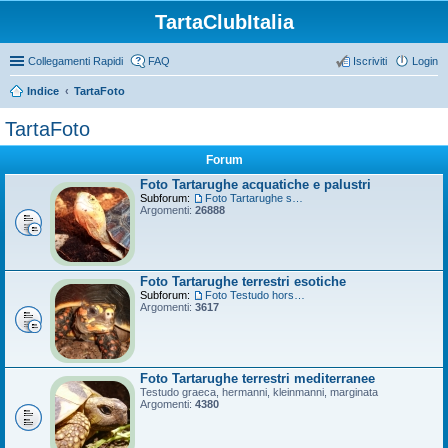
TartaClubItalia
Collegamenti Rapidi
FAQ
Iscriviti
Login
Indice
TartaFoto
TartaFoto
Forum
Foto Tartarughe acquatiche e palustri
Subforum:
Foto Tartarughe scatola
Argomenti:
26888
Foto Tartarughe terrestri esotiche
Subforum:
Foto Testudo horsfieldii
Argomenti:
3617
Foto Tartarughe terrestri mediterranee
Testudo graeca, hermanni, kleinmanni, marginata
Argomenti:
4380