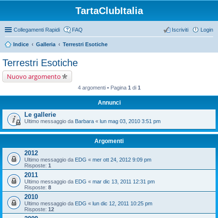
TartaClubItalia
Collegamenti Rapidi
FAQ
Iscriviti
Login
Indice
Galleria
Terrestri Esotiche
Terrestri Esotiche
Nuovo argomento
4 argomenti • Pagina
1
di
1
Annunci
Le gallerie
Ultimo messaggio da
Barbara
«
lun mag 03, 2010 3:51 pm
Argomenti
2012
Ultimo messaggio da
EDG
«
mer ott 24, 2012 9:09 pm
Risposte:
1
2011
Ultimo messaggio da
EDG
«
mar dic 13, 2011 12:31 pm
Risposte:
8
2010
Ultimo messaggio da
EDG
«
lun dic 12, 2011 10:25 pm
Risposte:
12