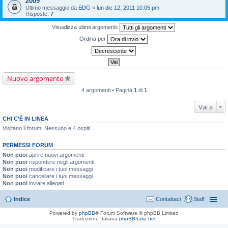
2009
Ultimo messaggio da
EDG
«
lun dic 12, 2011 10:05 pm
Risposte:
7
Visualizza ultimi argomenti:
Ordina per
Nuovo argomento
4 argomenti • Pagina
1
di
1
Vai a
CHI C’È IN LINEA
Visitano il forum: Nessuno e 4 ospiti
PERMESSI FORUM
Non puoi
aprire nuovi argomenti
Non puoi
rispondere negli argomenti
Non puoi
modificare i tuoi messaggi
Non puoi
cancellare i tuoi messaggi
Non puoi
inviare allegati
Indice
Contattaci
Staff
Powered by
phpBB
® Forum Software © phpBB Limited
Traduzione Italiana
phpBBItalia.net