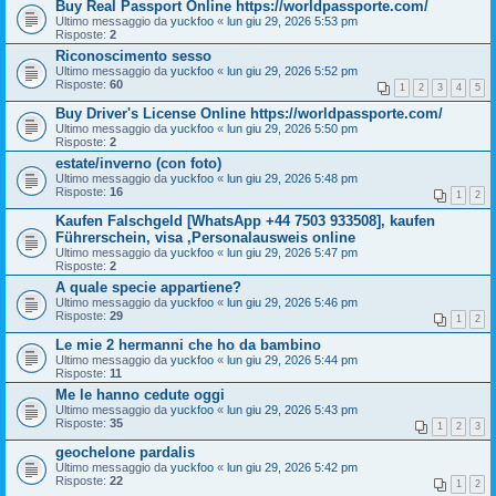
Buy Real Passport Online https://worldpassporte.com/
Ultimo messaggio da
yuckfoo
«
lun giu 29, 2026 5:53 pm
Risposte:
2
Riconoscimento sesso
Ultimo messaggio da
yuckfoo
«
lun giu 29, 2026 5:52 pm
Risposte:
60
1
2
3
4
5
Buy Driver's License Online https://worldpassporte.com/
Ultimo messaggio da
yuckfoo
«
lun giu 29, 2026 5:50 pm
Risposte:
2
estate/inverno (con foto)
Ultimo messaggio da
yuckfoo
«
lun giu 29, 2026 5:48 pm
Risposte:
16
1
2
Kaufen Falschgeld [WhatsApp +44 7503 933508], kaufen
Führerschein, visa ,Personalausweis online
Ultimo messaggio da
yuckfoo
«
lun giu 29, 2026 5:47 pm
Risposte:
2
A quale specie appartiene?
Ultimo messaggio da
yuckfoo
«
lun giu 29, 2026 5:46 pm
Risposte:
29
1
2
Le mie 2 hermanni che ho da bambino
Ultimo messaggio da
yuckfoo
«
lun giu 29, 2026 5:44 pm
Risposte:
11
Me le hanno cedute oggi
Ultimo messaggio da
yuckfoo
«
lun giu 29, 2026 5:43 pm
Risposte:
35
1
2
3
geochelone pardalis
Ultimo messaggio da
yuckfoo
«
lun giu 29, 2026 5:42 pm
Risposte:
22
1
2