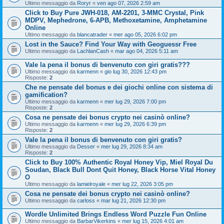
Ultimo messaggio da
Roryr
«
ven ago 07, 2026 2:59 am
Click to Buy Pure JWH-018, AM-2201, 3-MMC Crystal, Pink
MDPV, Mephedrone, 6-APB, Methoxetamine, Amphetamine
Online
Ultimo messaggio da
blancatrader
«
mer ago 05, 2026 6:02 pm
Lost in the Sauce? Find Your Way with Geoguessr Free
Ultimo messaggio da
LachlanCash
«
mar ago 04, 2026 5:11 am
Vale la pena il bonus di benvenuto con giri gratis???
Ultimo messaggio da
karmenn
«
gio lug 30, 2026 12:43 pm
Risposte:
2
Che ne pensate del bonus e dei giochi online con sistema di
gamification?
Ultimo messaggio da
karmenn
«
mer lug 29, 2026 7:00 pm
Risposte:
2
Cosa ne pensate dei bonus crypto nei casinò online?
Ultimo messaggio da
karmenn
«
mer lug 29, 2026 6:39 pm
Risposte:
2
Vale la pena il bonus di benvenuto con giri gratis?
Ultimo messaggio da
Desser
«
mer lug 29, 2026 8:34 am
Risposte:
2
Click to Buy 100% Authentic Royal Honey Vip, Miel Royal Du
Soudan, Black Bull Dont Quit Honey, Black Horse Vital Honey
O
Ultimo messaggio da
lamielroyale
«
mer lug 22, 2026 3:05 pm
Cosa ne pensate dei bonus crypto nei casinò online?
Ultimo messaggio da
carloss
«
mar lug 21, 2026 12:30 pm
Wordle Unlimited Brings Endless Word Puzzle Fun Online
Ultimo messaggio da
BarbarVikerkins
«
mer lug 15, 2026 4:01 am