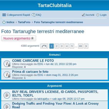
TartaClubItalia
Collegamenti Rapidi
FAQ
Iscriviti
Login
Indice
TartaFoto
Foto Tartarughe terrestri mediterranee
Foto Tartarughe terrestri mediterranee
Nuovo argomento
4380 argomenti
1
2
3
4
5
…
88
Annunci
COME CARICARE LE FOTO
Ultimo messaggio da
EDG
«
lun dic 13, 2010 12:00 pm
Risposte:
4
Prima di caricare le foto
Ultimo messaggio da
EDG
«
dom mag 01, 2011 2:26 pm
Risposte:
1
Argomenti
BUY REAL DRIVER'S LICENSE, ID CARDS, PASSPORTS,
IELTS, TOEFL
Ultimo messaggio da
lakkajafyu
«
sab ago 08, 2026 12:17 pm
Dodging Traffic and Finding Your Flow: A Look at Crossy
Road