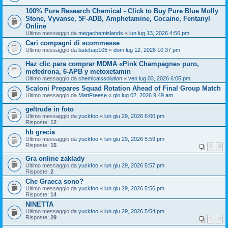
100% Pure Research Chemical - Click to Buy Pure Blue Molly
Stone, Vyvanse, 5F-ADB, Amphetamine, Cocaine, Fentanyl
Online
Ultimo messaggio da
megachemislands
«
lun lug 13, 2026 4:56 pm
Cari compagni di scommesse
Ultimo messaggio da
batebap105
«
dom lug 12, 2026 10:37 pm
Haz clic para comprar MDMA «Pink Champagne» puro,
mefedrona, 6-APB y metoxetamin
Ultimo messaggio da
chemicalssolution
«
ven lug 03, 2026 6:05 pm
Scaloni Prepares Squad Rotation Ahead of Final Group Match
Ultimo messaggio da
MattFreese
«
gio lug 02, 2026 9:49 am
geltrude in foto
Ultimo messaggio da
yuckfoo
«
lun giu 29, 2026 6:00 pm
Risposte:
12
hb grecia
Ultimo messaggio da
yuckfoo
«
lun giu 29, 2026 5:59 pm
Risposte:
15
1
2
Gra online zaklady
Ultimo messaggio da
yuckfoo
«
lun giu 29, 2026 5:57 pm
Risposte:
2
Che Graeca sono?
Ultimo messaggio da
yuckfoo
«
lun giu 29, 2026 5:56 pm
Risposte:
14
NINETTA
Ultimo messaggio da
yuckfoo
«
lun giu 29, 2026 5:54 pm
Risposte:
29
1
2