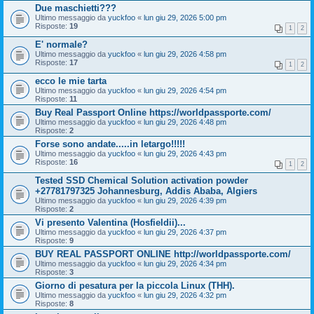
Due maschietti???
Ultimo messaggio da
yuckfoo
«
lun giu 29, 2026 5:00 pm
Risposte:
19
1
2
E' normale?
Ultimo messaggio da
yuckfoo
«
lun giu 29, 2026 4:58 pm
Risposte:
17
1
2
ecco le mie tarta
Ultimo messaggio da
yuckfoo
«
lun giu 29, 2026 4:54 pm
Risposte:
11
Buy Real Passport Online https://worldpassporte.com/
Ultimo messaggio da
yuckfoo
«
lun giu 29, 2026 4:48 pm
Risposte:
2
Forse sono andate.....in letargo!!!!!
Ultimo messaggio da
yuckfoo
«
lun giu 29, 2026 4:43 pm
Risposte:
16
1
2
Tested SSD Chemical Solution activation powder
+27781797325 Johannesburg, Addis Ababa, Algiers
Ultimo messaggio da
yuckfoo
«
lun giu 29, 2026 4:39 pm
Risposte:
2
Vi presento Valentina (Hosfieldii)...
Ultimo messaggio da
yuckfoo
«
lun giu 29, 2026 4:37 pm
Risposte:
9
BUY REAL PASSPORT ONLINE http://worldpassporte.com/
Ultimo messaggio da
yuckfoo
«
lun giu 29, 2026 4:34 pm
Risposte:
3
Giorno di pesatura per la piccola Linux (THH).
Ultimo messaggio da
yuckfoo
«
lun giu 29, 2026 4:32 pm
Risposte:
8