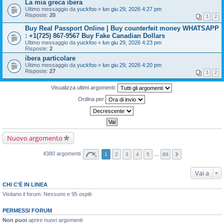
La mia greca ibera
Ultimo messaggio da
yuckfoo
«
lun giu 29, 2026 4:27 pm
Risposte:
20
1
2
Buy Real Passport Online | Buy counterfeit money WHATSAPP
: +1(725) 867-9567 Buy Fake Canadian Dollars
Ultimo messaggio da
yuckfoo
«
lun giu 29, 2026 4:23 pm
Risposte:
2
ibera particolare
Ultimo messaggio da
yuckfoo
«
lun giu 29, 2026 4:20 pm
Risposte:
27
1
2
Visualizza ultimi argomenti:
Ordina per
Nuovo argomento
4380 argomenti
1
2
3
4
5
…
88
Vai a
CHI C’È IN LINEA
Visitano il forum: Nessuno e 95 ospiti
PERMESSI FORUM
Non puoi
aprire nuovi argomenti