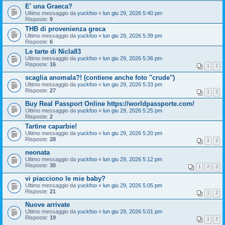
E' una Graeca?
Ultimo messaggio da
yuckfoo
«
lun giu 29, 2026 5:40 pm
Risposte:
9
THB di provenienza greca
Ultimo messaggio da
yuckfoo
«
lun giu 29, 2026 5:39 pm
Risposte:
6
Le tarte di Nicla83
Ultimo messaggio da
yuckfoo
«
lun giu 29, 2026 5:36 pm
Risposte:
16
1
2
scaglia anomala?! (contiene anche foto "crude")
Ultimo messaggio da
yuckfoo
«
lun giu 29, 2026 5:33 pm
Risposte:
27
1
2
Buy Real Passport Online https://worldpassporte.com/
Ultimo messaggio da
yuckfoo
«
lun giu 29, 2026 5:25 pm
Risposte:
2
Tartine caparbie!
Ultimo messaggio da
yuckfoo
«
lun giu 29, 2026 5:20 pm
Risposte:
28
1
2
neonata
Ultimo messaggio da
yuckfoo
«
lun giu 29, 2026 5:12 pm
Risposte:
30
1
2
3
vi piacciono le mie baby?
Ultimo messaggio da
yuckfoo
«
lun giu 29, 2026 5:05 pm
Risposte:
21
1
2
Nuove arrivate
Ultimo messaggio da
yuckfoo
«
lun giu 29, 2026 5:01 pm
Risposte:
19
1
2