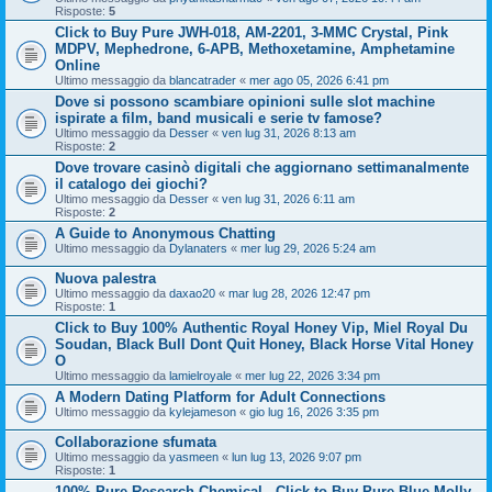
Risposte:
5
Click to Buy Pure JWH-018, AM-2201, 3-MMC Crystal, Pink
MDPV, Mephedrone, 6-APB, Methoxetamine, Amphetamine
Online
Ultimo messaggio da
blancatrader
«
mer ago 05, 2026 6:41 pm
Dove si possono scambiare opinioni sulle slot machine
ispirate a film, band musicali e serie tv famose?
Ultimo messaggio da
Desser
«
ven lug 31, 2026 8:13 am
Risposte:
2
Dove trovare casinò digitali che aggiornano settimanalmente
il catalogo dei giochi?
Ultimo messaggio da
Desser
«
ven lug 31, 2026 6:11 am
Risposte:
2
A Guide to Anonymous Chatting
Ultimo messaggio da
Dylanaters
«
mer lug 29, 2026 5:24 am
Nuova palestra
Ultimo messaggio da
daxao20
«
mar lug 28, 2026 12:47 pm
Risposte:
1
Click to Buy 100% Authentic Royal Honey Vip, Miel Royal Du
Soudan, Black Bull Dont Quit Honey, Black Horse Vital Honey
O
Ultimo messaggio da
lamielroyale
«
mer lug 22, 2026 3:34 pm
A Modern Dating Platform for Adult Connections
Ultimo messaggio da
kylejameson
«
gio lug 16, 2026 3:35 pm
Collaborazione sfumata
Ultimo messaggio da
yasmeen
«
lun lug 13, 2026 9:07 pm
Risposte:
1
100% Pure Research Chemical - Click to Buy Pure Blue Molly