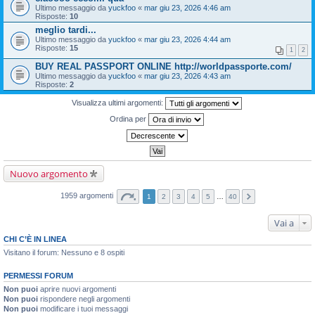
Ultimo messaggio da
yuckfoo
«
mar giu 23, 2026 4:46 am
Risposte:
10
meglio tardi...
Ultimo messaggio da
yuckfoo
«
mar giu 23, 2026 4:44 am
Risposte:
15
1
2
BUY REAL PASSPORT ONLINE http://worldpassporte.com/
Ultimo messaggio da
yuckfoo
«
mar giu 23, 2026 4:43 am
Risposte:
2
Visualizza ultimi argomenti:
Ordina per
Nuovo argomento
1959 argomenti
1
2
3
4
5
…
40
Vai a
CHI C’È IN LINEA
Visitano il forum: Nessuno e 8 ospiti
PERMESSI FORUM
Non puoi
aprire nuovi argomenti
Non puoi
rispondere negli argomenti
Non puoi
modificare i tuoi messaggi