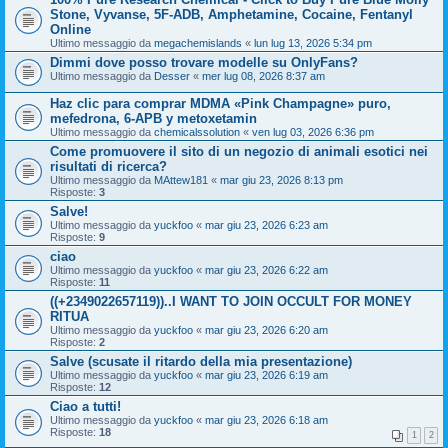
Stone, Vyvanse, 5F-ADB, Amphetamine, Cocaine, Fentanyl
Online
Ultimo messaggio da
megachemislands
«
lun lug 13, 2026 5:34 pm
Dimmi dove posso trovare modelle su OnlyFans?
Ultimo messaggio da
Desser
«
mer lug 08, 2026 8:37 am
Haz clic para comprar MDMA «Pink Champagne» puro,
mefedrona, 6-APB y metoxetamin
Ultimo messaggio da
chemicalssolution
«
ven lug 03, 2026 6:36 pm
Come promuovere il sito di un negozio di animali esotici nei
risultati di ricerca?
Ultimo messaggio da
MAttew181
«
mar giu 23, 2026 8:13 pm
Risposte:
3
Salve!
Ultimo messaggio da
yuckfoo
«
mar giu 23, 2026 6:23 am
Risposte:
9
ciao
Ultimo messaggio da
yuckfoo
«
mar giu 23, 2026 6:22 am
Risposte:
11
((+2349022657119))..I WANT TO JOIN OCCULT FOR MONEY
RITUA
Ultimo messaggio da
yuckfoo
«
mar giu 23, 2026 6:20 am
Risposte:
2
Salve (scusate il ritardo della mia presentazione)
Ultimo messaggio da
yuckfoo
«
mar giu 23, 2026 6:19 am
Risposte:
12
Ciao a tutti!
Ultimo messaggio da
yuckfoo
«
mar giu 23, 2026 6:18 am
Risposte:
18
1
2