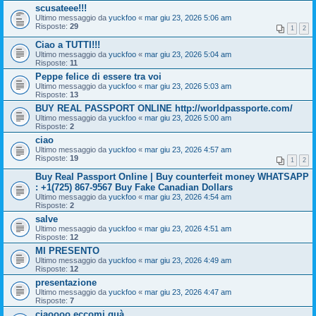
scusateee!!!
Ultimo messaggio da
yuckfoo
«
mar giu 23, 2026 5:06 am
Risposte:
29
1
2
Ciao a TUTTI!!!
Ultimo messaggio da
yuckfoo
«
mar giu 23, 2026 5:04 am
Risposte:
11
Peppe felice di essere tra voi
Ultimo messaggio da
yuckfoo
«
mar giu 23, 2026 5:03 am
Risposte:
13
BUY REAL PASSPORT ONLINE http://worldpassporte.com/
Ultimo messaggio da
yuckfoo
«
mar giu 23, 2026 5:00 am
Risposte:
2
ciao
Ultimo messaggio da
yuckfoo
«
mar giu 23, 2026 4:57 am
Risposte:
19
1
2
Buy Real Passport Online | Buy counterfeit money WHATSAPP
: +1(725) 867-9567 Buy Fake Canadian Dollars
Ultimo messaggio da
yuckfoo
«
mar giu 23, 2026 4:54 am
Risposte:
2
salve
Ultimo messaggio da
yuckfoo
«
mar giu 23, 2026 4:51 am
Risposte:
12
MI PRESENTO
Ultimo messaggio da
yuckfoo
«
mar giu 23, 2026 4:49 am
Risposte:
12
presentazione
Ultimo messaggio da
yuckfoo
«
mar giu 23, 2026 4:47 am
Risposte:
7
ciaoooo eccomi quà