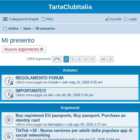
TartaClubItalia
Collegamenti Rapidi
FAQ
Iscriviti
Login
Indice
Varie
Mi presento
Mi presento
Nuovo argomento
1959 argomenti
1
2
3
4
5
…
40
Annunci
REGOLAMENTO FORUM
Ultimo messaggio da
Gisella
«
sab mag 16, 2009 9:35 am
IMPORTANTE!!!
Ultimo messaggio da
Ale
«
lun dic 08, 2008 3:34 pm
Argomenti
Buy registered EU passports, Buy passport, Purchase an
identity card
Ultimo messaggio da
lakkajafyu
«
sab ago 08, 2026 1:27 pm
TikTok +18 - Nuova versione per adulti della popolare app di
social networking
Ultimo messaggio da
priyankasharma0
«
ven ago 07, 2026 10:44 am