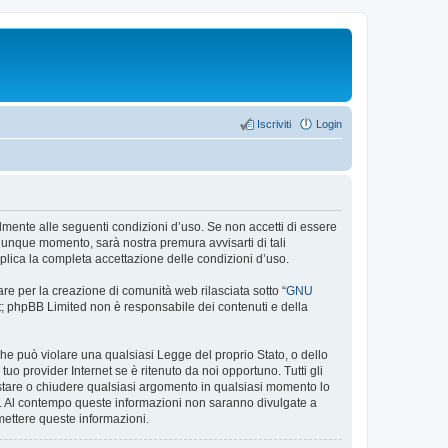
Iscriviti
Login
egalmente alle seguenti condizioni d’uso. Se non accetti di essere
alunque momento, sarà nostra premura avvisarti di tali
plica la completa accettazione delle condizioni d’uso.
re per la creazione di comunità web rilasciata sotto “
GNU
net; phpBB Limited non è responsabile dei contenuti e della
 che può violare una qualsiasi Legge del proprio Stato, o dello
uo provider Internet se è ritenuto da noi opportuno. Tutti gli
 spostare o chiudere qualsiasi argomento in qualsiasi momento lo
se. Al contempo queste informazioni non saranno divulgate a
mettere queste informazioni.