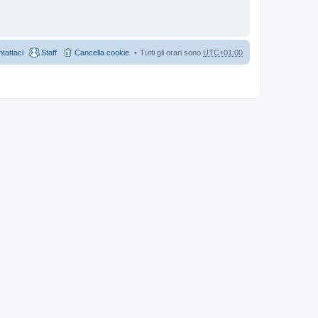
tattaci
Staff
Cancella cookie
Tutti gli orari sono
UTC+01:00