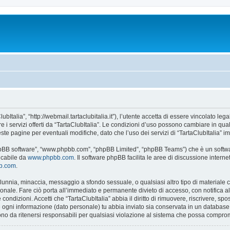
lubItalia”, “http://webmail.tartaclubitalia.it”), l’utente accetta di essere vincolato l
re i servizi offerti da “TartaClubItalia”. Le condizioni d’uso possono cambiare in qu
e pagine per eventuali modifiche, dato che l’uso dei servizi di “TartaClubItalia” im
 “phpBB software”, “www.phpbb.com”, “phpBB Limited”, “phpBB Teams”) che è un softwa
ricabile da
www.phpbb.com
. Il software phpBB facilita le aree di discussione inter
bb.com
.
 calunnia, minaccia, messaggio a sfondo sessuale, o qualsiasi altro tipo di materiale
onale. Fare ciò porta all’immediato e permanente divieto di accesso, con notifica al t
e condizioni. Accetti che “TartaClubItalia” abbia il diritto di rimuovere, riscrivere,
he ogni informazione (dato personale) tu abbia inviato sia conservata in un databa
no da ritenersi responsabili per qualsiasi violazione al sistema che possa compro