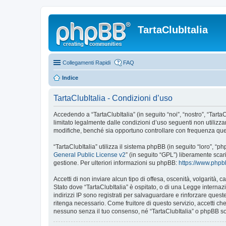
TartaClubItalia
Collegamenti Rapidi
FAQ
Indice
TartaClubItalia - Condizioni d’uso
Accedendo a “TartaClubItalia” (in seguito “noi”, “nostro”, “TartaC
limitato legalmente dalle condizioni d’uso seguenti non utilizza
modifiche, benché sia opportuno controllare con frequenza quest
“TartaClubItalia” utilizza il sistema phpBB (in seguito “loro”,
General Public License v2
” (in seguito “GPL”) liberamente sca
gestione. Per ulteriori informazioni su phpBB:
https://www.php
Accetti di non inviare alcun tipo di offesa, oscenità, volgarità,
Stato dove “TartaClubItalia” è ospitato, o di una Legge internazi
indirizzi IP sono registrati per salvaguardare e rinforzare quest
ritenga necessario. Come fruitore di questo servizio, accetti c
nessuno senza il tuo consenso, né “TartaClubItalia” o phpBB so