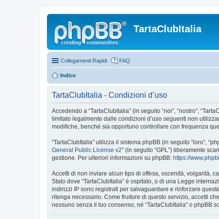
TartaClubItalia
Collegamenti Rapidi
FAQ
Indice
TartaClubItalia - Condizioni d’uso
Accedendo a “TartaClubItalia” (in seguito “noi”, “nostro”, “TartaC
limitato legalmente dalle condizioni d’uso seguenti non utilizza
modifiche, benché sia opportuno controllare con frequenza quest
“TartaClubItalia” utilizza il sistema phpBB (in seguito “loro”,
General Public License v2
” (in seguito “GPL”) liberamente sca
gestione. Per ulteriori informazioni su phpBB:
https://www.php
Accetti di non inviare alcun tipo di offesa, oscenità, volgarità,
Stato dove “TartaClubItalia” è ospitato, o di una Legge internazi
indirizzi IP sono registrati per salvaguardare e rinforzare quest
ritenga necessario. Come fruitore di questo servizio, accetti c
nessuno senza il tuo consenso, né “TartaClubItalia” o phpBB so