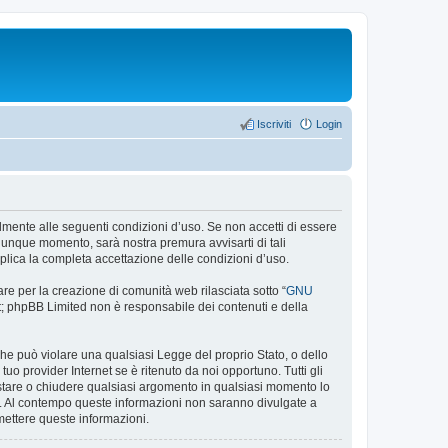
Iscriviti
Login
egalmente alle seguenti condizioni d’uso. Se non accetti di essere
alunque momento, sarà nostra premura avvisarti di tali
plica la completa accettazione delle condizioni d’uso.
re per la creazione di comunità web rilasciata sotto “
GNU
net; phpBB Limited non è responsabile dei contenuti e della
 che può violare una qualsiasi Legge del proprio Stato, o dello
uo provider Internet se è ritenuto da noi opportuno. Tutti gli
 spostare o chiudere qualsiasi argomento in qualsiasi momento lo
se. Al contempo queste informazioni non saranno divulgate a
mettere queste informazioni.