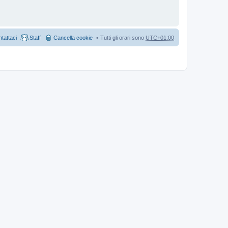
tattaci
Staff
Cancella cookie
Tutti gli orari sono
UTC+01:00