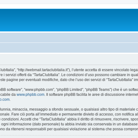
lubItalia”, “http://webmail.tartaclubitalia.it”), l’utente accetta di essere vincolato l
re i servizi offerti da “TartaClubItalia”. Le condizioni d’uso possono cambiare in qu
e pagine per eventuali modifiche, dato che l’uso dei servizi di “TartaClubItalia” im
 “phpBB software”, “www.phpbb.com”, “phpBB Limited”, “phpBB Teams”) che è un softwa
ricabile da
www.phpbb.com
. Il software phpBB facilita le aree di discussione inter
bb.com
.
 calunnia, minaccia, messaggio a sfondo sessuale, o qualsiasi altro tipo di materiale
onale. Fare ciò porta all’immediato e permanente divieto di accesso, con notifica al t
e condizioni. Accetti che “TartaClubItalia” abbia il diritto di rimuovere, riscrivere,
he ogni informazione (dato personale) tu abbia inviato sia conservata in un databa
no da ritenersi responsabili per qualsiasi violazione al sistema che possa compro