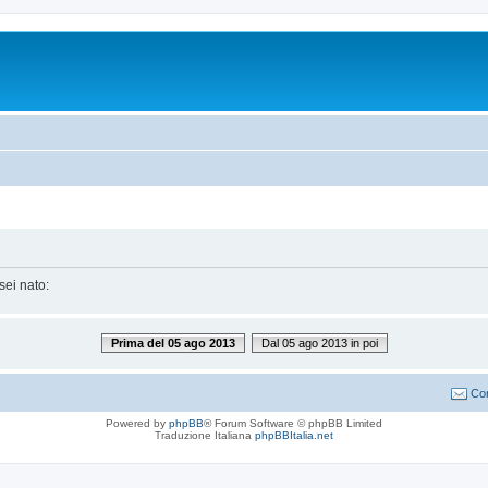
sei nato:
Prima del 05 ago 2013
Dal 05 ago 2013 in poi
Con
Powered by
phpBB
® Forum Software © phpBB Limited
Traduzione Italiana
phpBBItalia.net