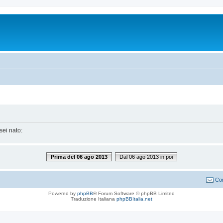
sei nato:
Prima del 06 ago 2013
Dal 06 ago 2013 in poi
Con
Powered by
phpBB
® Forum Software © phpBB Limited
Traduzione Italiana
phpBBItalia.net