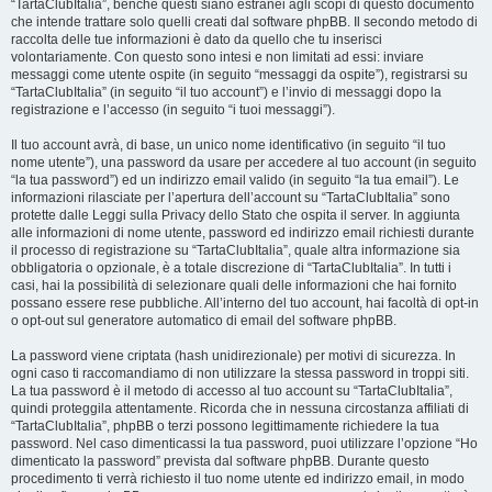
“TartaClubItalia”, benché questi siano estranei agli scopi di questo documento
che intende trattare solo quelli creati dal software phpBB. Il secondo metodo di
raccolta delle tue informazioni è dato da quello che tu inserisci
volontariamente. Con questo sono intesi e non limitati ad essi: inviare
messaggi come utente ospite (in seguito “messaggi da ospite”), registrarsi su
“TartaClubItalia” (in seguito “il tuo account”) e l’invio di messaggi dopo la
registrazione e l’accesso (in seguito “i tuoi messaggi”).
Il tuo account avrà, di base, un unico nome identificativo (in seguito “il tuo
nome utente”), una password da usare per accedere al tuo account (in seguito
“la tua password”) ed un indirizzo email valido (in seguito “la tua email”). Le
informazioni rilasciate per l’apertura dell’account su “TartaClubItalia” sono
protette dalle Leggi sulla Privacy dello Stato che ospita il server. In aggiunta
alle informazioni di nome utente, password ed indirizzo email richiesti durante
il processo di registrazione su “TartaClubItalia”, quale altra informazione sia
obbligatoria o opzionale, è a totale discrezione di “TartaClubItalia”. In tutti i
casi, hai la possibilità di selezionare quali delle informazioni che hai fornito
possano essere rese pubbliche. All’interno del tuo account, hai facoltà di opt-in
o opt-out sul generatore automatico di email del software phpBB.
La password viene criptata (hash unidirezionale) per motivi di sicurezza. In
ogni caso ti raccomandiamo di non utilizzare la stessa password in troppi siti.
La tua password è il metodo di accesso al tuo account su “TartaClubItalia”,
quindi proteggila attentamente. Ricorda che in nessuna circostanza affiliati di
“TartaClubItalia”, phpBB o terzi possono legittimamente richiedere la tua
password. Nel caso dimenticassi la tua password, puoi utilizzare l’opzione “Ho
dimenticato la password” prevista dal software phpBB. Durante questo
procedimento ti verrà richiesto il tuo nome utente ed indirizzo email, in modo