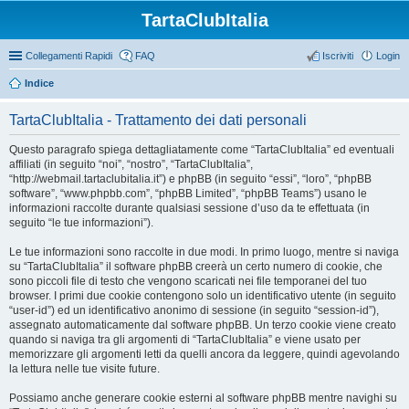
TartaClubItalia
Collegamenti Rapidi
FAQ
Iscriviti
Login
Indice
TartaClubItalia - Trattamento dei dati personali
Questo paragrafo spiega dettagliatamente come “TartaClubItalia” ed eventuali
affiliati (in seguito “noi”, “nostro”, “TartaClubItalia”,
“http://webmail.tartaclubitalia.it”) e phpBB (in seguito “essi”, “loro”, “phpBB
software”, “www.phpbb.com”, “phpBB Limited”, “phpBB Teams”) usano le
informazioni raccolte durante qualsiasi sessione d’uso da te effettuata (in
seguito “le tue informazioni”).
Le tue informazioni sono raccolte in due modi. In primo luogo, mentre si naviga
su “TartaClubItalia” il software phpBB creerà un certo numero di cookie, che
sono piccoli file di testo che vengono scaricati nei file temporanei del tuo
browser. I primi due cookie contengono solo un identificativo utente (in seguito
“user-id”) ed un identificativo anonimo di sessione (in seguito “session-id”),
assegnato automaticamente dal software phpBB. Un terzo cookie viene creato
quando si naviga tra gli argomenti di “TartaClubItalia” e viene usato per
memorizzare gli argomenti letti da quelli ancora da leggere, quindi agevolando
la lettura nelle tue visite future.
Possiamo anche generare cookie esterni al software phpBB mentre navighi su