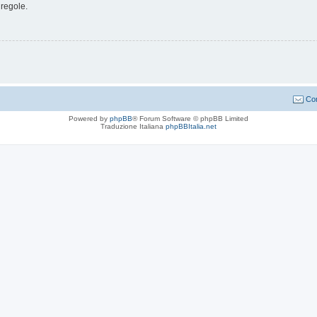
 regole.
Con
Powered by
phpBB
® Forum Software © phpBB Limited
Traduzione Italiana
phpBBItalia.net