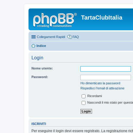
TartaClubItalia
Collegamenti Rapidi
FAQ
Indice
Login
Nome utente:
Password:
Ho dimenticato la password
Rispedisci l’email di attivazione
Ricordami
Nascondi il mio stato per quest
ISCRIVITI
Per eseguire il login devi essere registrato. La registrazione r