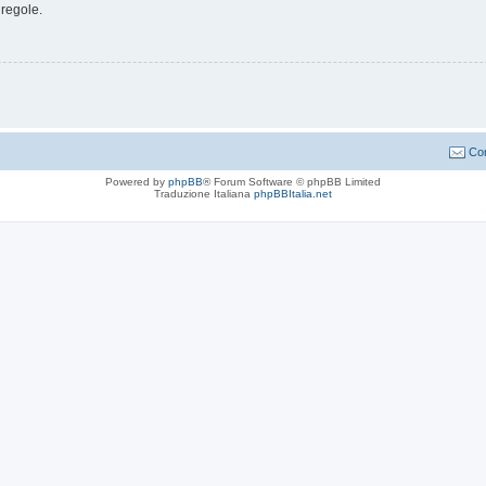
 regole.
Con
Powered by
phpBB
® Forum Software © phpBB Limited
Traduzione Italiana
phpBBItalia.net