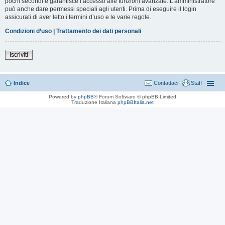
pochi secondi e garantisce l’accesso alle funzioni avanzate. L’amministratore
può anche dare permessi speciali agli utenti. Prima di eseguire il login
assicurati di aver letto i termini d’uso e le varie regole.
Condizioni d’uso
|
Trattamento dei dati personali
Iscriviti
Indice
Contattaci
Staff
Powered by
phpBB
® Forum Software © phpBB Limited
Traduzione Italiana
phpBBItalia.net