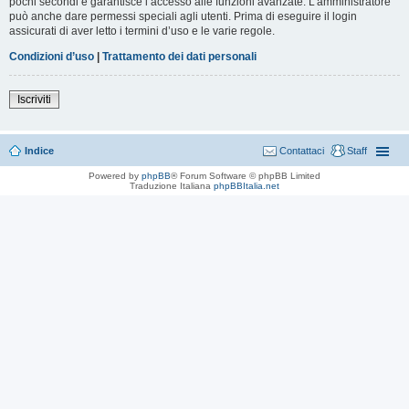
pochi secondi e garantisce l’accesso alle funzioni avanzate. L’amministratore
può anche dare permessi speciali agli utenti. Prima di eseguire il login
assicurati di aver letto i termini d’uso e le varie regole.
Condizioni d’uso
|
Trattamento dei dati personali
Iscriviti
Indice
Contattaci
Staff
Powered by
phpBB
® Forum Software © phpBB Limited
Traduzione Italiana
phpBBItalia.net