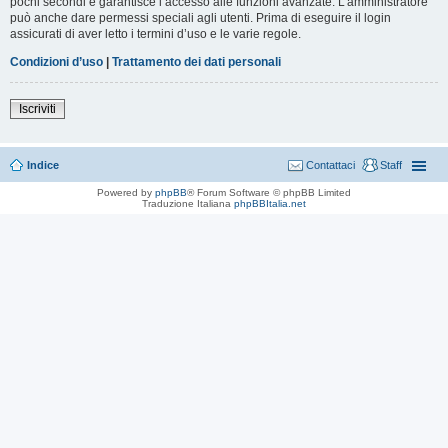
pochi secondi e garantisce l’accesso alle funzioni avanzate. L’amministratore
può anche dare permessi speciali agli utenti. Prima di eseguire il login
assicurati di aver letto i termini d’uso e le varie regole.
Condizioni d’uso
|
Trattamento dei dati personali
Iscriviti
Indice
Contattaci
Staff
Powered by
phpBB
® Forum Software © phpBB Limited
Traduzione Italiana
phpBBItalia.net