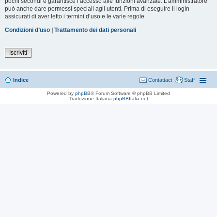
pochi secondi e garantisce l’accesso alle funzioni avanzate. L’amministratore
può anche dare permessi speciali agli utenti. Prima di eseguire il login
assicurati di aver letto i termini d’uso e le varie regole.
Condizioni d’uso
|
Trattamento dei dati personali
Iscriviti
Indice
Contattaci
Staff
Powered by
phpBB
® Forum Software © phpBB Limited
Traduzione Italiana
phpBBItalia.net