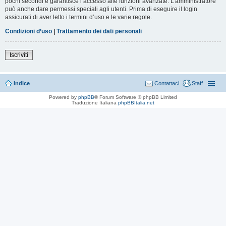
pochi secondi e garantisce l’accesso alle funzioni avanzate. L’amministratore
può anche dare permessi speciali agli utenti. Prima di eseguire il login
assicurati di aver letto i termini d’uso e le varie regole.
Condizioni d’uso
|
Trattamento dei dati personali
Iscriviti
Indice
Contattaci
Staff
Powered by
phpBB
® Forum Software © phpBB Limited
Traduzione Italiana
phpBBItalia.net