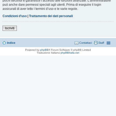
pochi secondi e garantisce l’accesso alle funzioni avanzate. L’amministratore
può anche dare permessi speciali agli utenti. Prima di eseguire il login
assicurati di aver letto i termini d’uso e le varie regole.
Condizioni d’uso
|
Trattamento dei dati personali
Iscriviti
Indice
Contattaci
Staff
Powered by
phpBB
® Forum Software © phpBB Limited
Traduzione Italiana
phpBBItalia.net