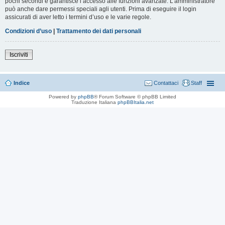
pochi secondi e garantisce l’accesso alle funzioni avanzate. L’amministratore
può anche dare permessi speciali agli utenti. Prima di eseguire il login
assicurati di aver letto i termini d’uso e le varie regole.
Condizioni d’uso
|
Trattamento dei dati personali
Iscriviti
Indice
Contattaci
Staff
Powered by
phpBB
® Forum Software © phpBB Limited
Traduzione Italiana
phpBBItalia.net