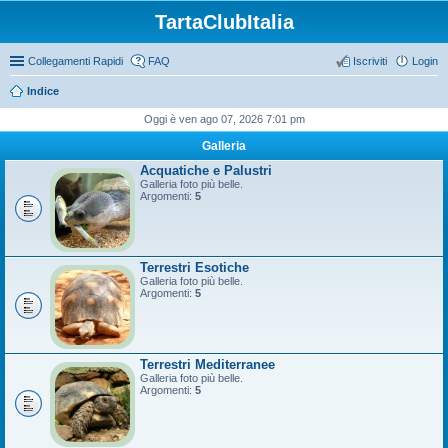
TartaClubItalia
Collegamenti Rapidi
FAQ
Iscriviti
Login
Indice
Oggi è ven ago 07, 2026 7:01 pm
Galleria
Acquatiche e Palustri
Galleria foto più belle.
Argomenti:
5
Terrestri Esotiche
Galleria foto più belle.
Argomenti:
5
Terrestri Mediterranee
Galleria foto più belle.
Argomenti:
5