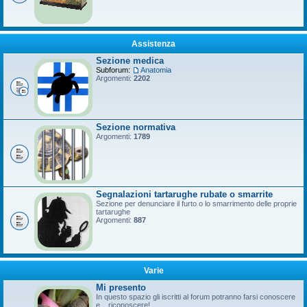
Assistenza
Sezione medica
Subforum:
Anatomia
Argomenti:
2202
Sezione normativa
Argomenti:
1789
Segnalazioni tartarughe rubate o smarrite
Sezione per denunciare il furto o lo smarrimento delle proprie
tartarughe
Argomenti:
887
Varie
Mi presento
In questo spazio gli iscritti al forum potranno farsi conoscere
e... riconoscere!