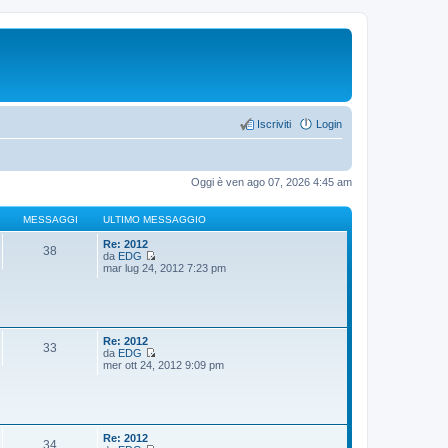
Iscriviti
Login
Oggi è ven ago 07, 2026 4:45 am
MESSAGGI
ULTIMO MESSAGGIO
Re: 2012
38
da
EDG
V
mar lug 24, 2012 7:23 pm
e
d
i
u
l
t
Re: 2012
33
i
da
EDG
m
V
mer ott 24, 2012 9:09 pm
o
e
m
d
e
i
s
u
s
l
a
t
Re: 2012
34
g
i