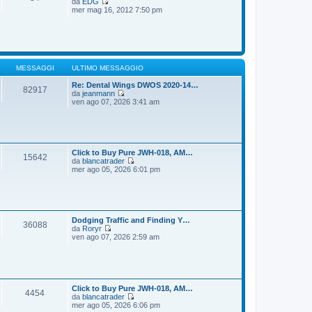
da
EDG
g
m
V
mer mag 16, 2012 7:50 pm
i
o
e
o
m
d
e
i
s
u
s
l
a
t
g
i
MESSAGGI
ULTIMO MESSAGGIO
g
m
i
o
Re: Dental Wings DWOS 2020-14…
82917
o
m
da
jeanmann
e
V
ven ago 07, 2026 3:41 am
s
e
s
d
a
i
g
u
g
l
i
t
Click to Buy Pure JWH-018, AM…
15642
o
i
da
blancatrader
m
V
mer ago 05, 2026 6:01 pm
o
e
m
d
e
i
s
u
s
l
a
t
Dodging Traffic and Finding Y…
36088
g
i
da
Roryr
g
m
V
ven ago 07, 2026 2:59 am
i
o
e
o
m
d
e
i
s
u
s
l
a
t
Click to Buy Pure JWH-018, AM…
4454
g
i
da
blancatrader
g
m
V
mer ago 05, 2026 6:06 pm
i
o
e