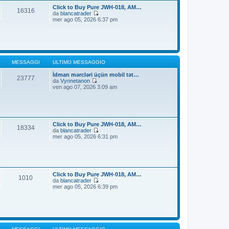
t
i
Click to Buy Pure JWH-018, AM…
16316
i
o
da
blancatrader
m
V
mer ago 05, 2026 6:37 pm
o
e
m
d
e
i
s
u
s
l
a
t
g
i
MESSAGGI
ULTIMO MESSAGGIO
g
m
i
o
İdman mərcləri üçün mobil tət…
23777
o
m
da
Vynnetanon
V
e
ven ago 07, 2026 3:09 am
e
s
d
s
i
a
u
g
l
g
t
i
Click to Buy Pure JWH-018, AM…
18334
i
o
da
blancatrader
m
V
mer ago 05, 2026 6:31 pm
o
e
m
d
e
i
s
u
s
l
a
t
Click to Buy Pure JWH-018, AM…
1010
g
i
da
blancatrader
g
m
V
mer ago 05, 2026 6:39 pm
i
o
e
o
m
d
e
i
s
u
s
l
a
t
g
i