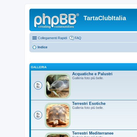
TartaClubItalia
Collegamenti Rapidi
FAQ
Indice
GALLERIA
Acquatiche e Palustri
Galleria foto più belle.
Terrestri Esotiche
Galleria foto più belle.
Terrestri Mediterranee