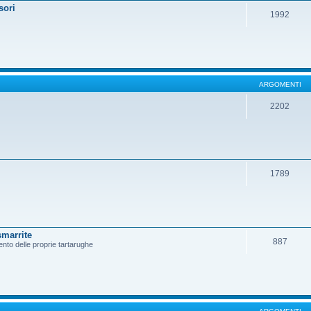
sori
1992
ARGOMENTI
2202
1789
smarrite
887
ento delle proprie tartarughe