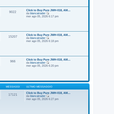
i
s
u
s
l
a
t
Click to Buy Pure JWH-018, AM…
9022
g
i
da
blancatrader
g
m
V
mer ago 05, 2026 6:17 pm
i
o
e
o
m
d
e
i
s
u
s
l
a
t
Click to Buy Pure JWH-018, AM…
15207
g
i
da
blancatrader
g
m
V
mer ago 05, 2026 6:18 pm
i
o
e
o
m
d
e
i
s
u
s
l
a
t
Click to Buy Pure JWH-018, AM…
966
g
i
da
blancatrader
g
m
V
mer ago 05, 2026 6:20 pm
i
o
e
o
m
d
e
i
s
u
s
l
a
t
g
i
MESSAGGI
ULTIMO MESSAGGIO
g
m
i
o
Click to Buy Pure JWH-018, AM…
17121
o
m
da
blancatrader
V
e
mer ago 05, 2026 6:27 pm
e
s
d
s
i
a
u
g
l
g