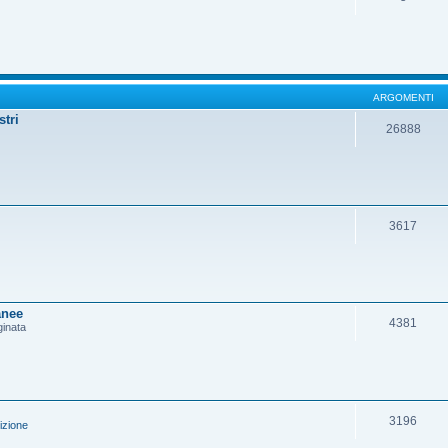
ARGOMENTI
stri
26888
3617
anee
4381
ginata
3196
izione