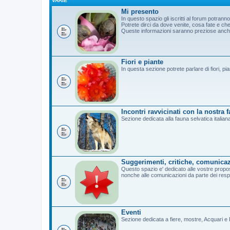
VARIE
Mi presento
In questo spazio gli iscritti al forum potrann
Potrete dirci da dove venite, cosa fate e c
Queste informazioni saranno preziose anche 
Fiori e piante
In questa sezione potrete parlare di fiori, pi
Incontri ravvicinati con la nostra 
Sezione dedicata alla fauna selvatica italian
Suggerimenti, critiche, comunicaz
Questo spazio e' dedicato alle vostre propost
nonche alle comunicazioni da parte dei resp
Eventi
Sezione dedicata a fiere, mostre, Acquari e B