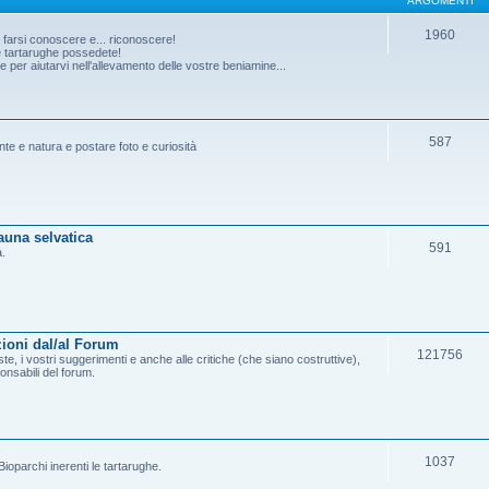
ARGOMENTI
1960
o farsi conoscere e... riconoscere!
he tartarughe possedete!
per aiutarvi nell'allevamento delle vostre beniamine...
587
ante e natura e postare foto e curiosità
fauna selvatica
591
a.
ioni dal/al Forum
121756
e, i vostri suggerimenti e anche alle critiche (che siano costruttive),
onsabili del forum.
1037
ioparchi inerenti le tartarughe.