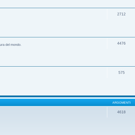
2712
4476
ltura del mondo.
575
ARGOMENTI
4618