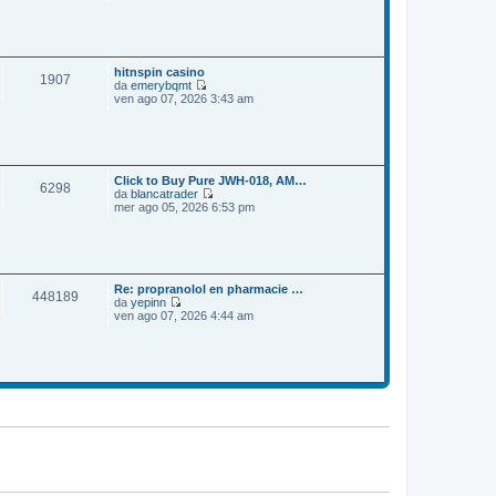
e
o
m
d
e
i
s
u
s
l
a
t
hitnspin casino
1907
g
i
da
emerybqmt
g
m
V
ven ago 07, 2026 3:43 am
i
o
e
o
m
d
e
i
s
u
s
l
a
t
Click to Buy Pure JWH-018, AM…
6298
g
i
da
blancatrader
g
m
V
mer ago 05, 2026 6:53 pm
i
o
e
o
m
d
e
i
s
u
s
l
a
t
Re: propranolol en pharmacie …
448189
g
i
da
yepinn
g
m
V
ven ago 07, 2026 4:44 am
i
o
e
o
m
d
e
i
s
u
s
l
a
t
g
i
g
m
i
o
o
m
e
s
s