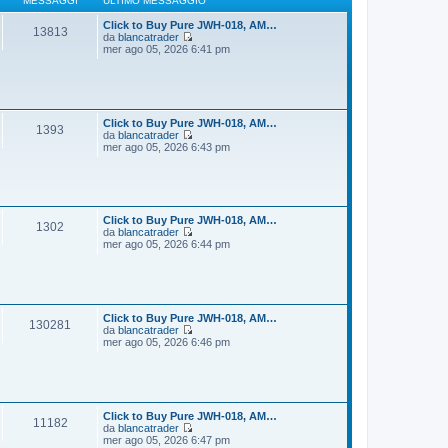
MESSAGGI
ULTIMO MESSAGGIO
g
m
i
o
Click to Buy Pure JWH-018, AM…
13813
o
m
da
blancatrader
e
V
mer ago 05, 2026 6:41 pm
s
e
s
d
a
i
g
u
g
l
i
t
Click to Buy Pure JWH-018, AM…
1393
o
i
da
blancatrader
m
V
mer ago 05, 2026 6:43 pm
o
e
m
d
e
i
s
u
s
l
a
t
Click to Buy Pure JWH-018, AM…
1302
g
i
da
blancatrader
g
m
V
mer ago 05, 2026 6:44 pm
i
o
e
o
m
d
e
i
s
u
s
l
a
t
Click to Buy Pure JWH-018, AM…
130281
g
i
da
blancatrader
g
m
V
mer ago 05, 2026 6:46 pm
i
o
e
o
m
d
e
i
s
u
s
l
a
t
Click to Buy Pure JWH-018, AM…
11182
g
i
da
blancatrader
g
m
V
mer ago 05, 2026 6:47 pm
i
o