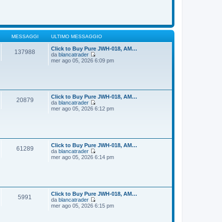
o
m
d
e
i
s
u
s
l
a
t
g
i
MESSAGGI
ULTIMO MESSAGGIO
g
m
i
o
Click to Buy Pure JWH-018, AM…
137988
o
m
da
blancatrader
e
V
mer ago 05, 2026 6:09 pm
s
e
s
d
a
i
g
u
g
l
i
t
Click to Buy Pure JWH-018, AM…
20879
o
i
da
blancatrader
m
V
mer ago 05, 2026 6:12 pm
o
e
m
d
e
i
s
u
s
l
a
t
Click to Buy Pure JWH-018, AM…
61289
g
i
da
blancatrader
g
m
V
mer ago 05, 2026 6:14 pm
i
o
e
o
m
d
e
i
s
u
s
l
a
t
Click to Buy Pure JWH-018, AM…
5991
g
i
da
blancatrader
g
m
V
mer ago 05, 2026 6:15 pm
i
o
e
o
m
d
e