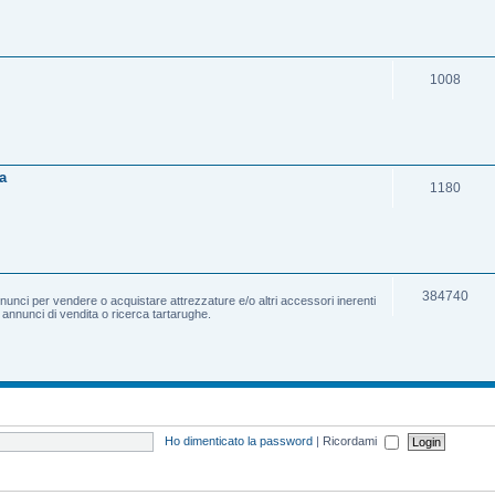
1008
a
1180
384740
nnunci per vendere o acquistare attrezzature e/o altri accessori inerenti
e annunci di vendita o ricerca tartarughe.
Ho dimenticato la password
|
Ricordami