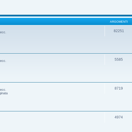
ARGOMENTI
82251
 ecc.
5585
 ecc.
8719
 ecc.
ginata
4974