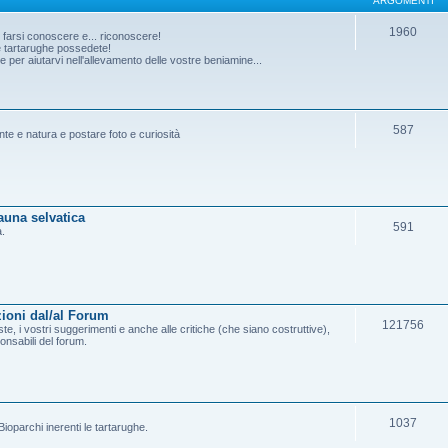
ARGOMENTI
1960
o farsi conoscere e... riconoscere!
he tartarughe possedete!
per aiutarvi nell'allevamento delle vostre beniamine...
587
ante e natura e postare foto e curiosità
fauna selvatica
591
a.
ioni dal/al Forum
121756
e, i vostri suggerimenti e anche alle critiche (che siano costruttive),
onsabili del forum.
1037
ioparchi inerenti le tartarughe.