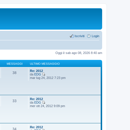
Iscriviti
Login
Oggi è sab ago 08, 2026 8:40 am
MESSAGGI
ULTIMO MESSAGGIO
Re: 2012
38
da
EDG
V
mar lug 24, 2012 7:23 pm
e
d
i
u
l
t
Re: 2012
33
i
da
EDG
m
V
mer ott 24, 2012 9:09 pm
o
e
m
d
e
i
s
u
s
l
a
t
Re: 2012
34
g
i