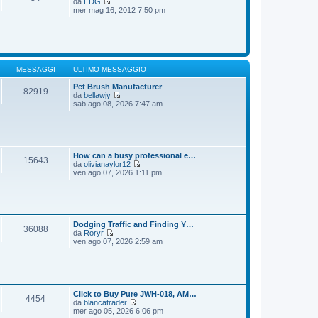
da
EDG
g
m
V
mer mag 16, 2012 7:50 pm
i
o
e
o
m
d
e
i
s
u
s
l
a
t
g
i
MESSAGGI
ULTIMO MESSAGGIO
g
m
i
o
Pet Brush Manufacturer
82919
o
m
da
bellawjy
e
V
sab ago 08, 2026 7:47 am
s
e
s
d
a
i
g
u
g
l
i
t
How can a busy professional e…
15643
o
i
da
olivianaylor12
m
V
ven ago 07, 2026 1:11 pm
o
e
m
d
e
i
s
u
s
l
a
t
Dodging Traffic and Finding Y…
36088
g
i
da
Roryr
g
m
V
ven ago 07, 2026 2:59 am
i
o
e
o
m
d
e
i
s
u
s
l
a
t
Click to Buy Pure JWH-018, AM…
4454
g
i
da
blancatrader
g
m
V
mer ago 05, 2026 6:06 pm
i
o
e