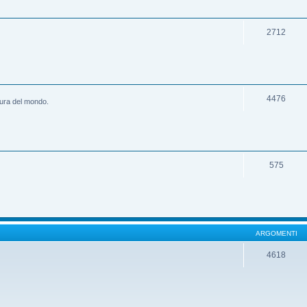
2712
4476
ltura del mondo.
575
ARGOMENTI
4618