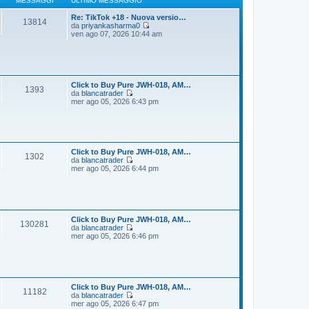
MESSAGGI
ULTIMO MESSAGGIO
g
m
i
o
Re: TikTok +18 - Nuova versio…
13814
o
m
da
priyankasharma0
e
V
ven ago 07, 2026 10:44 am
s
e
s
d
a
i
g
u
g
l
i
t
Click to Buy Pure JWH-018, AM…
1393
o
i
da
blancatrader
m
V
mer ago 05, 2026 6:43 pm
o
e
m
d
e
i
s
u
s
l
a
t
Click to Buy Pure JWH-018, AM…
1302
g
i
da
blancatrader
g
m
V
mer ago 05, 2026 6:44 pm
i
o
e
o
m
d
e
i
s
u
s
l
a
t
Click to Buy Pure JWH-018, AM…
130281
g
i
da
blancatrader
g
m
V
mer ago 05, 2026 6:46 pm
i
o
e
o
m
d
e
i
s
u
s
l
a
t
Click to Buy Pure JWH-018, AM…
11182
g
i
da
blancatrader
g
m
V
mer ago 05, 2026 6:47 pm
i
o