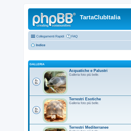
TartaClubItalia
Collegamenti Rapidi
FAQ
Indice
GALLERIA
Acquatiche e Palustri
Galleria foto più belle.
Terrestri Esotiche
Galleria foto più belle.
Terrestri Mediterranee