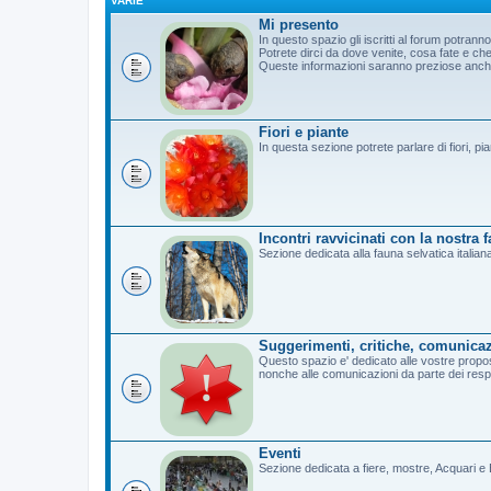
VARIE
Mi presento
In questo spazio gli iscritti al forum potrann
Potrete dirci da dove venite, cosa fate e c
Queste informazioni saranno preziose anche 
Fiori e piante
In questa sezione potrete parlare di fiori, pi
Incontri ravvicinati con la nostra 
Sezione dedicata alla fauna selvatica italian
Suggerimenti, critiche, comunicaz
Questo spazio e' dedicato alle vostre propost
nonche alle comunicazioni da parte dei resp
Eventi
Sezione dedicata a fiere, mostre, Acquari e B