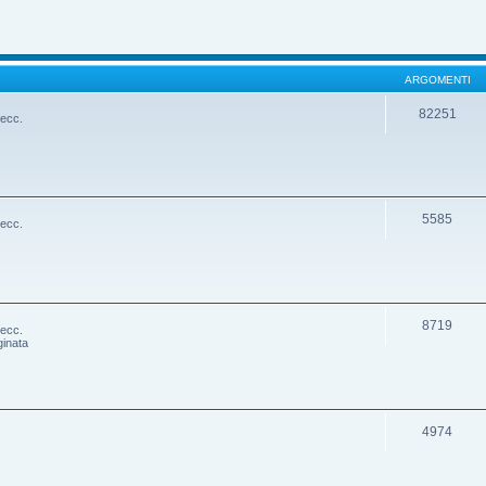
ARGOMENTI
82251
 ecc.
5585
 ecc.
8719
 ecc.
ginata
4974