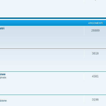
ARGOMENTI
stri
26889
3618
anee
4381
ginata
3196
izione