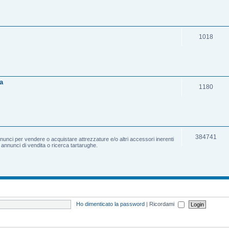
1018
a
1180
384741
nnunci per vendere o acquistare attrezzature e/o altri accessori inerenti
e annunci di vendita o ricerca tartarughe.
Ho dimenticato la password
|
Ricordami