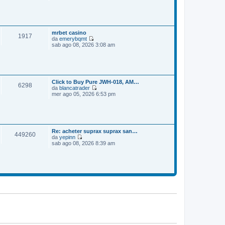
e
o
m
d
e
i
s
u
s
l
a
t
mrbet casino
1917
g
i
da
emerybqmt
g
m
V
sab ago 08, 2026 3:08 am
i
o
e
o
m
d
e
i
s
u
s
l
a
t
Click to Buy Pure JWH-018, AM…
6298
g
i
da
blancatrader
g
m
V
mer ago 05, 2026 6:53 pm
i
o
e
o
m
d
e
i
s
u
s
l
a
t
Re: acheter suprax suprax san…
449260
g
i
da
yepinn
g
m
V
sab ago 08, 2026 8:39 am
i
o
e
o
m
d
e
i
s
u
s
l
a
t
g
i
g
m
i
o
o
m
e
s
s