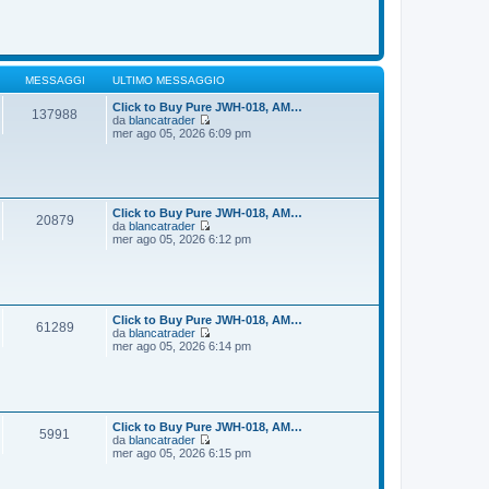
o
m
d
e
i
s
u
s
l
a
t
g
i
MESSAGGI
ULTIMO MESSAGGIO
g
m
i
o
Click to Buy Pure JWH-018, AM…
137988
o
m
da
blancatrader
e
V
mer ago 05, 2026 6:09 pm
s
e
s
d
a
i
g
u
g
l
i
t
Click to Buy Pure JWH-018, AM…
20879
o
i
da
blancatrader
m
V
mer ago 05, 2026 6:12 pm
o
e
m
d
e
i
s
u
s
l
a
t
Click to Buy Pure JWH-018, AM…
61289
g
i
da
blancatrader
g
m
V
mer ago 05, 2026 6:14 pm
i
o
e
o
m
d
e
i
s
u
s
l
a
t
Click to Buy Pure JWH-018, AM…
5991
g
i
da
blancatrader
g
m
V
mer ago 05, 2026 6:15 pm
i
o
e
o
m
d
e