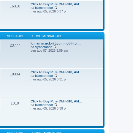
t
i
Click to Buy Pure JWH-018, AM…
16316
i
o
da
blancatrader
m
V
mer ago 05, 2026 6:37 pm
o
e
m
d
e
i
s
u
s
l
a
t
g
i
MESSAGGI
ULTIMO MESSAGGIO
g
m
i
o
İdman mərcləri üçün mobil tət…
23777
o
m
da
Vynnetanon
V
e
ven ago 07, 2026 3:09 am
e
s
d
s
i
a
u
g
l
g
t
i
Click to Buy Pure JWH-018, AM…
18334
i
o
da
blancatrader
m
V
mer ago 05, 2026 6:31 pm
o
e
m
d
e
i
s
u
s
l
a
t
Click to Buy Pure JWH-018, AM…
1010
g
i
da
blancatrader
g
m
V
mer ago 05, 2026 6:39 pm
i
o
e
o
m
d
e
i
s
u
s
l
a
t
g
i