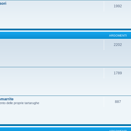
sori
1992
ARGOMENTI
2202
1789
smarrite
887
ento delle proprie tartarughe