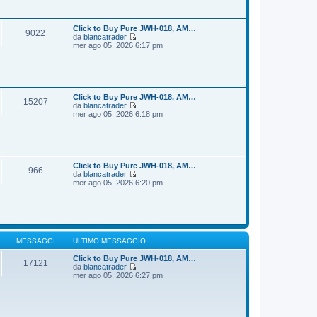
i
s
u
s
l
a
t
Click to Buy Pure JWH-018, AM…
9022
g
i
da
blancatrader
g
m
V
mer ago 05, 2026 6:17 pm
i
o
e
o
m
d
e
i
s
u
s
l
a
t
Click to Buy Pure JWH-018, AM…
15207
g
i
da
blancatrader
g
m
V
mer ago 05, 2026 6:18 pm
i
o
e
o
m
d
e
i
s
u
s
l
a
t
Click to Buy Pure JWH-018, AM…
966
g
i
da
blancatrader
g
m
V
mer ago 05, 2026 6:20 pm
i
o
e
o
m
d
e
i
s
u
s
l
a
t
g
i
MESSAGGI
ULTIMO MESSAGGIO
g
m
i
o
Click to Buy Pure JWH-018, AM…
17121
o
m
da
blancatrader
V
e
mer ago 05, 2026 6:27 pm
e
s
d
s
i
a
u
g
l
g