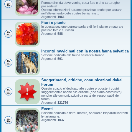
Potrete dirci da dove venite, cosa fate e che tartarughe
possedete!
Queste informazioni saranno preziose anche per aiutarvi
nell'allevamento delle vostre beniamine...
Argomenti:
1961
Fiori e piante
In questa sezione potrete parlare di fiori, piante e natura e
postare foto e curiosità
Argomenti:
588
Incontri ravvicinati con la nostra fauna selvatica
Sezione dedicata alla fauna selvatica italiana.
Argomenti:
591
Suggerimenti, critiche, comunicazioni dal/al
Forum
Questo spazio e' dedicato alle vostre proposte, i vostri
suggerimenti e anche alle critiche (che siano costruttive),
nonche alle comunicazioni da parte dei responsabili del
forum.
Argomenti:
121756
Eventi
Sezione dedicata a fiere, mostre, Acquari e Bioparchi inerenti
le tartarughe.
Argomenti:
1037