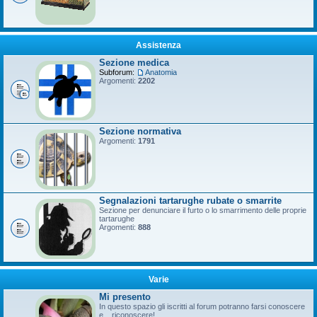
Assistenza
Sezione medica
Subforum:
Anatomia
Argomenti:
2202
Sezione normativa
Argomenti:
1791
Segnalazioni tartarughe rubate o smarrite
Sezione per denunciare il furto o lo smarrimento delle proprie
tartarughe
Argomenti:
888
Varie
Mi presento
In questo spazio gli iscritti al forum potranno farsi conoscere
e... riconoscere!