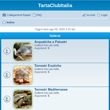
TartaClubItalia
Collegamenti Rapidi
FAQ
Iscriviti
Login
Indice
Oggi è dom ago 09, 2026 3:15 am
Galleria
Acquatiche e Palustri
Galleria foto più belle.
Argomenti:
5
Terrestri Esotiche
Galleria foto più belle.
Argomenti:
5
Terrestri Mediterranee
Galleria foto più belle.
Argomenti:
5