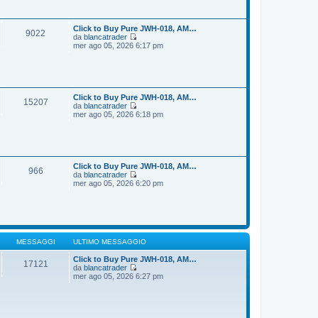
i
s
u
s
l
a
t
Click to Buy Pure JWH-018, AM…
9022
g
i
da
blancatrader
g
m
V
mer ago 05, 2026 6:17 pm
i
o
e
o
m
d
e
i
s
u
s
l
a
t
Click to Buy Pure JWH-018, AM…
15207
g
i
da
blancatrader
g
m
V
mer ago 05, 2026 6:18 pm
i
o
e
o
m
d
e
i
s
u
s
l
a
t
Click to Buy Pure JWH-018, AM…
966
g
i
da
blancatrader
g
m
V
mer ago 05, 2026 6:20 pm
i
o
e
o
m
d
e
i
s
u
s
l
a
t
g
i
MESSAGGI
ULTIMO MESSAGGIO
g
m
i
o
Click to Buy Pure JWH-018, AM…
17121
o
m
da
blancatrader
V
e
mer ago 05, 2026 6:27 pm
e
s
d
s
i
a
u
g
l
g