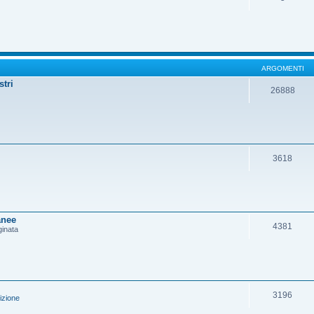
ARGOMENTI
stri
26888
3618
anee
4381
ginata
3196
izione