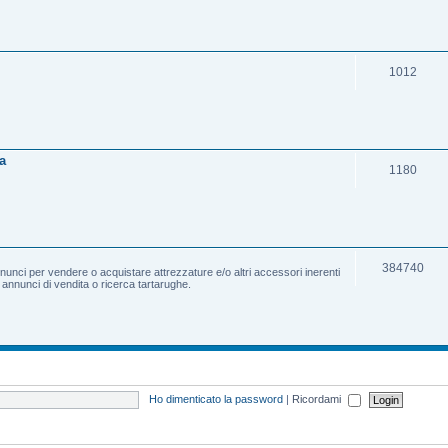
1012
a
1180
384740
nnunci per vendere o acquistare attrezzature e/o altri accessori inerenti
e annunci di vendita o ricerca tartarughe.
Ho dimenticato la password
|
Ricordami