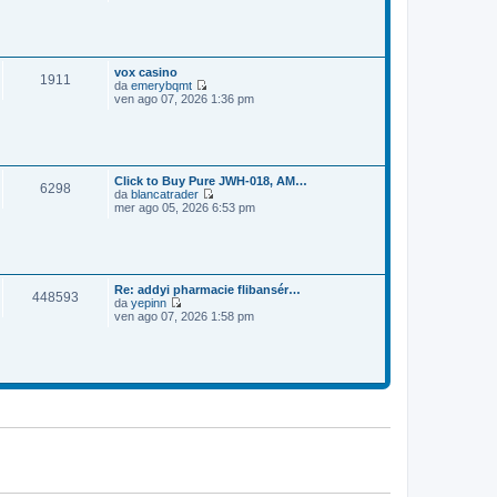
e
o
m
d
e
i
s
u
s
l
a
t
vox casino
1911
g
i
da
emerybqmt
g
m
V
ven ago 07, 2026 1:36 pm
i
o
e
o
m
d
e
i
s
u
s
l
a
t
Click to Buy Pure JWH-018, AM…
6298
g
i
da
blancatrader
g
m
V
mer ago 05, 2026 6:53 pm
i
o
e
o
m
d
e
i
s
u
s
l
a
t
Re: addyi pharmacie flibansér…
448593
g
i
da
yepinn
g
m
V
ven ago 07, 2026 1:58 pm
i
o
e
o
m
d
e
i
s
u
s
l
a
t
g
i
g
m
i
o
o
m
e
s
s