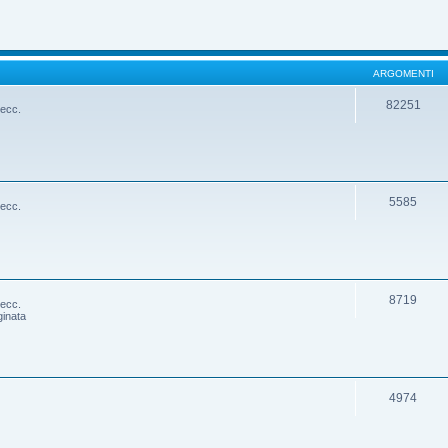
ARGOMENTI
82251
 ecc.
5585
 ecc.
8719
 ecc.
ginata
4974