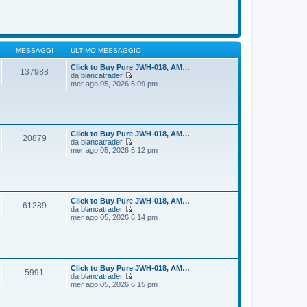
o
m
d
e
i
s
u
s
l
a
t
g
i
MESSAGGI
ULTIMO MESSAGGIO
g
m
i
o
Click to Buy Pure JWH-018, AM…
137988
o
m
da
blancatrader
e
V
mer ago 05, 2026 6:09 pm
s
e
s
d
a
i
g
u
g
l
i
t
Click to Buy Pure JWH-018, AM…
20879
o
i
da
blancatrader
m
V
mer ago 05, 2026 6:12 pm
o
e
m
d
e
i
s
u
s
l
a
t
Click to Buy Pure JWH-018, AM…
61289
g
i
da
blancatrader
g
m
V
mer ago 05, 2026 6:14 pm
i
o
e
o
m
d
e
i
s
u
s
l
a
t
Click to Buy Pure JWH-018, AM…
5991
g
i
da
blancatrader
g
m
V
mer ago 05, 2026 6:15 pm
i
o
e
o
m
d
e