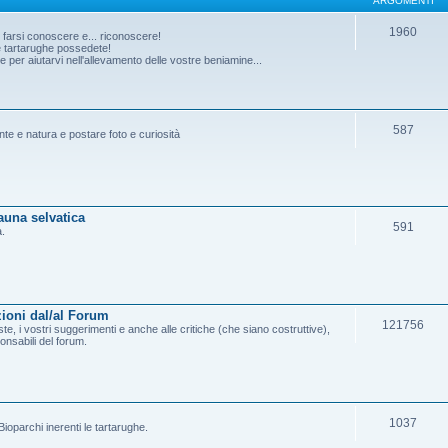
ARGOMENTI
1960
o farsi conoscere e... riconoscere!
he tartarughe possedete!
per aiutarvi nell'allevamento delle vostre beniamine...
587
ante e natura e postare foto e curiosità
fauna selvatica
591
a.
ioni dal/al Forum
121756
e, i vostri suggerimenti e anche alle critiche (che siano costruttive),
onsabili del forum.
1037
ioparchi inerenti le tartarughe.