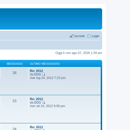
Iscriviti
Login
Oggi è ven ago 07, 2026 1:59 pm
MESSAGGI
ULTIMO MESSAGGIO
Re: 2012
38
da
EDG
V
mar lug 24, 2012 7:23 pm
e
d
i
u
l
t
Re: 2012
33
i
da
EDG
m
V
mer ott 24, 2012 9:09 pm
o
e
m
d
e
i
s
u
s
l
a
t
Re: 2012
34
g
i