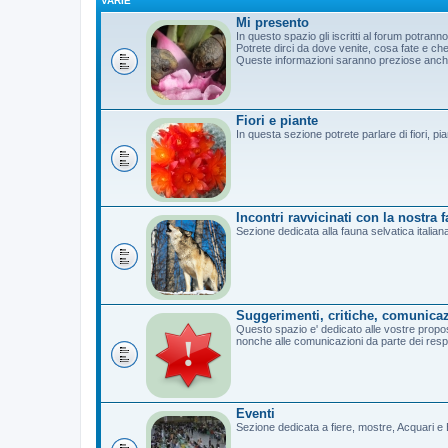
VARIE
Mi presento
In questo spazio gli iscritti al forum potrann
Potrete dirci da dove venite, cosa fate e c
Queste informazioni saranno preziose anche 
Fiori e piante
In questa sezione potrete parlare di fiori, pi
Incontri ravvicinati con la nostra 
Sezione dedicata alla fauna selvatica italian
Suggerimenti, critiche, comunicaz
Questo spazio e' dedicato alle vostre propost
nonche alle comunicazioni da parte dei resp
Eventi
Sezione dedicata a fiere, mostre, Acquari e B