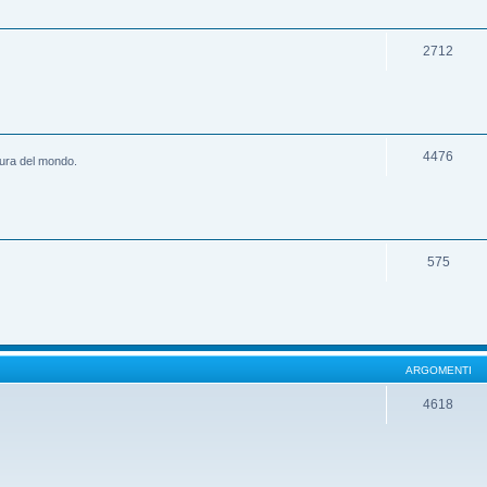
2712
4476
ltura del mondo.
575
ARGOMENTI
4618