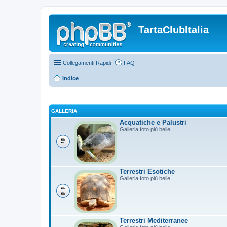
TartaClubItalia
Collegamenti Rapidi
FAQ
Indice
GALLERIA
Acquatiche e Palustri
Galleria foto più belle.
Terrestri Esotiche
Galleria foto più belle.
Terrestri Mediterranee