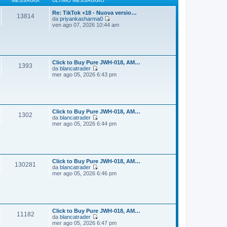
MESSAGGI
ULTIMO MESSAGGIO
g
m
i
o
Re: TikTok +18 - Nuova versio…
13814
o
m
da
priyankasharma0
e
V
ven ago 07, 2026 10:44 am
s
e
s
d
a
i
g
u
g
l
i
t
Click to Buy Pure JWH-018, AM…
1393
o
i
da
blancatrader
m
V
mer ago 05, 2026 6:43 pm
o
e
m
d
e
i
s
u
s
l
a
t
Click to Buy Pure JWH-018, AM…
1302
g
i
da
blancatrader
g
m
V
mer ago 05, 2026 6:44 pm
i
o
e
o
m
d
e
i
s
u
s
l
a
t
Click to Buy Pure JWH-018, AM…
130281
g
i
da
blancatrader
g
m
V
mer ago 05, 2026 6:46 pm
i
o
e
o
m
d
e
i
s
u
s
l
a
t
Click to Buy Pure JWH-018, AM…
11182
g
i
da
blancatrader
g
m
V
mer ago 05, 2026 6:47 pm
i
o