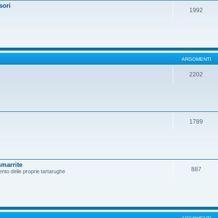
sori
1992
ARGOMENTI
2202
1789
smarrite
887
ento delle proprie tartarughe