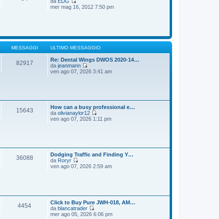
da
EDG
g
m
V
mer mag 16, 2012 7:50 pm
i
o
e
o
m
d
e
i
s
u
s
l
a
t
g
i
MESSAGGI
ULTIMO MESSAGGIO
g
m
i
o
Re: Dental Wings DWOS 2020-14…
82917
o
m
da
jeanmann
e
V
ven ago 07, 2026 3:41 am
s
e
s
d
a
i
g
u
g
l
i
t
How can a busy professional e…
15643
o
i
da
olivianaylor12
m
V
ven ago 07, 2026 1:11 pm
o
e
m
d
e
i
s
u
s
l
a
t
Dodging Traffic and Finding Y…
36088
g
i
da
Roryr
g
m
V
ven ago 07, 2026 2:59 am
i
o
e
o
m
d
e
i
s
u
s
l
a
t
Click to Buy Pure JWH-018, AM…
4454
g
i
da
blancatrader
g
m
V
mer ago 05, 2026 6:06 pm
i
o
e