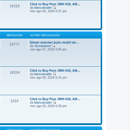
t
i
Click to Buy Pure JWH-018, AM…
16316
i
o
da
blancatrader
m
V
mer ago 05, 2026 6:37 pm
o
e
m
d
e
i
s
u
s
l
a
t
g
i
MESSAGGI
ULTIMO MESSAGGIO
g
m
i
o
İdman mərcləri üçün mobil tət…
23777
o
m
da
Vynnetanon
V
e
ven ago 07, 2026 3:09 am
e
s
d
s
i
a
u
g
l
g
t
i
Click to Buy Pure JWH-018, AM…
18334
i
o
da
blancatrader
m
V
mer ago 05, 2026 6:31 pm
o
e
m
d
e
i
s
u
s
l
a
t
Click to Buy Pure JWH-018, AM…
1010
g
i
da
blancatrader
g
m
V
mer ago 05, 2026 6:39 pm
i
o
e
o
m
d
e
i
s
u
s
l
a
t
g
i