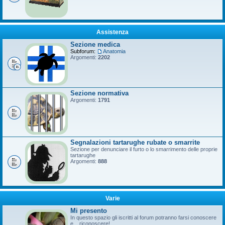
Assistenza
Sezione medica
Subforum:
Anatomia
Argomenti:
2202
Sezione normativa
Argomenti:
1791
Segnalazioni tartarughe rubate o smarrite
Sezione per denunciare il furto o lo smarrimento delle proprie
tartarughe
Argomenti:
888
Varie
Mi presento
In questo spazio gli iscritti al forum potranno farsi conoscere
e... riconoscere!