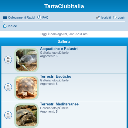
TartaClubItalia
Collegamenti Rapidi
FAQ
Iscriviti
Login
Indice
Oggi è dom ago 09, 2026 5:31 am
Galleria
Acquatiche e Palustri
Galleria foto più belle.
Argomenti:
5
Terrestri Esotiche
Galleria foto più belle.
Argomenti:
5
Terrestri Mediterranee
Galleria foto più belle.
Argomenti:
5