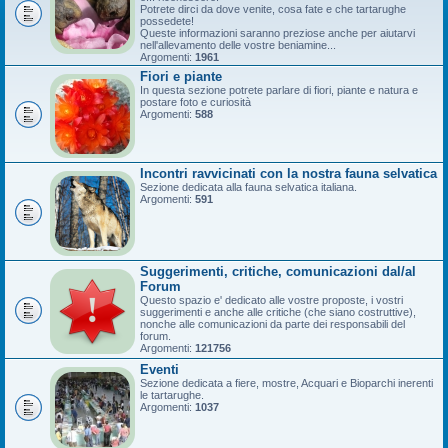
Potrete dirci da dove venite, cosa fate e che tartarughe
possedete!
Queste informazioni saranno preziose anche per aiutarvi
nell'allevamento delle vostre beniamine...
Argomenti:
1961
Fiori e piante
In questa sezione potrete parlare di fiori, piante e natura e
postare foto e curiosità
Argomenti:
588
Incontri ravvicinati con la nostra fauna selvatica
Sezione dedicata alla fauna selvatica italiana.
Argomenti:
591
Suggerimenti, critiche, comunicazioni dal/al
Forum
Questo spazio e' dedicato alle vostre proposte, i vostri
suggerimenti e anche alle critiche (che siano costruttive),
nonche alle comunicazioni da parte dei responsabili del
forum.
Argomenti:
121756
Eventi
Sezione dedicata a fiere, mostre, Acquari e Bioparchi inerenti
le tartarughe.
Argomenti:
1037