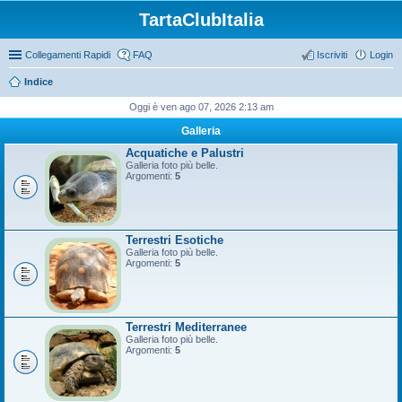
TartaClubItalia
Collegamenti Rapidi
FAQ
Iscriviti
Login
Indice
Oggi è ven ago 07, 2026 2:13 am
Galleria
Acquatiche e Palustri
Galleria foto più belle.
Argomenti:
5
Terrestri Esotiche
Galleria foto più belle.
Argomenti:
5
Terrestri Mediterranee
Galleria foto più belle.
Argomenti:
5