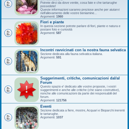
Potrete dirci da dove venite, cosa fate e che tartarughe
possedete!
Queste informazioni saranno preziose anche per aiutarvi
nell'allevamento delle vostre beniamine...
Argomenti:
1960
Fiori e piante
In questa sezione potrete parlare di fiori, piante e natura e
postare foto e curiosità
Argomenti:
587
Incontri ravvicinati con la nostra fauna selvatica
Sezione dedicata alla fauna selvatica italiana.
Argomenti:
591
Suggerimenti, critiche, comunicazioni dal/al
Forum
Questo spazio e' dedicato alle vostre proposte, i vostri
suggerimenti e anche alle critiche (che siano costruttive),
nonche alle comunicazioni da parte dei responsabili del
forum.
Argomenti:
121756
Eventi
Sezione dedicata a fiere, mostre, Acquari e Bioparchi inerenti
le tartarughe.
Argomenti:
1037