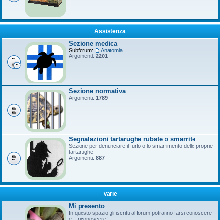
Assistenza
Sezione medica
Subforum:
Anatomia
Argomenti:
2201
Sezione normativa
Argomenti:
1789
Segnalazioni tartarughe rubate o smarrite
Sezione per denunciare il furto o lo smarrimento delle proprie
tartarughe
Argomenti:
887
Varie
Mi presento
In questo spazio gli iscritti al forum potranno farsi conoscere
e... riconoscere!