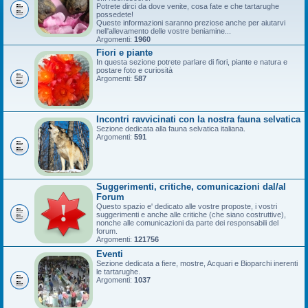
Potrete dirci da dove venite, cosa fate e che tartarughe
possedete!
Queste informazioni saranno preziose anche per aiutarvi
nell'allevamento delle vostre beniamine...
Argomenti:
1960
Fiori e piante
In questa sezione potrete parlare di fiori, piante e natura e
postare foto e curiosità
Argomenti:
587
Incontri ravvicinati con la nostra fauna selvatica
Sezione dedicata alla fauna selvatica italiana.
Argomenti:
591
Suggerimenti, critiche, comunicazioni dal/al
Forum
Questo spazio e' dedicato alle vostre proposte, i vostri
suggerimenti e anche alle critiche (che siano costruttive),
nonche alle comunicazioni da parte dei responsabili del
forum.
Argomenti:
121756
Eventi
Sezione dedicata a fiere, mostre, Acquari e Bioparchi inerenti
le tartarughe.
Argomenti:
1037