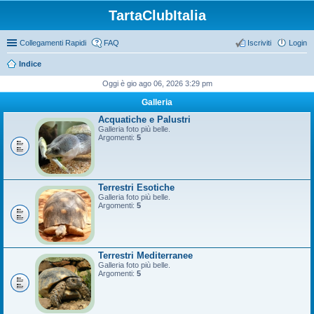
TartaClubItalia
Collegamenti Rapidi
FAQ
Iscriviti
Login
Indice
Oggi è gio ago 06, 2026 3:29 pm
Galleria
Acquatiche e Palustri
Galleria foto più belle.
Argomenti:
5
Terrestri Esotiche
Galleria foto più belle.
Argomenti:
5
Terrestri Mediterranee
Galleria foto più belle.
Argomenti:
5