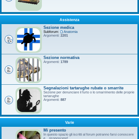
Assistenza
Sezione medica
Subforum:
Anatomia
Argomenti:
2201
Sezione normativa
Argomenti:
1789
Segnalazioni tartarughe rubate o smarrite
Sezione per denunciare il furto o lo smarrimento delle proprie
tartarughe
Argomenti:
887
Varie
Mi presento
In questo spazio gli iscritti al forum potranno farsi conoscere
e... riconoscere!