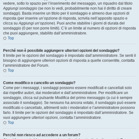
vedere, sotto lo spazio per l’inserimento del messaggio, un riquadro dal titolo
Aggiungi sondaggio
(se non lo vedi, probabilmente non hai il diritto di creare
sondaggi). Basta inserire un titolo per il sondaggio e almeno due opzioni di
risposta (per inserire un’opzione di risposta, scrivila nell’apposito spazio e
clicca su
Aggiungi un’opzione
). Puoi anche stabilire i giorni di durata del
sondaggio (0 per non porre limiti). C’è un limite al numero di opzioni di risposta
che puoi aggiungere, stabilito dall’amministratore.
Top
Perché non è possibile aggiungere ulteriori opzioni del sondaggio?
Il limite per le opzioni del sondaggio è impostato dall’amministratore. Se senti il
bisogno di aggiungere ulteriori opzioni di risposta a quelle consentite, contatta
l’amministratore del Forum.
Top
Come modifico o cancello un sondaggio?
Come per i messaggi, i sondaggi possono essere modificati e cancellati solo
dai rispettivi autori, dai moderatori e dall’amministratore. Per modificare un
sondaggio, clicca sul pulsante
Modifica
del primo messaggio (a cui è sempre
associato il sondaggio). Se nessuno ha ancora votato, il sondaggio può essere
modificato o cancellato, altrimenti solo i moderatori e l’amministratore possono
farlo. Il limite per le opzioni del sondaggio è impostato dall’amministratore. Se
vuoi aggiungere ulteriori opzioni, contatta l’amministratore.
Top
Perché non riesco ad accedere a un forum?