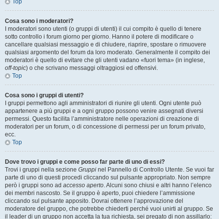
Top
Cosa sono i moderatori?
I moderatori sono utenti (o gruppi di utenti) il cui compito è quello di tenere
sotto controllo i forum giorno per giorno. Hanno il potere di modificare o
cancellare qualsiasi messaggio e di chiudere, riaprire, spostare o rimuovere
qualsiasi argomento del forum da loro moderato. Generalmente il compito dei
moderatori è quello di evitare che gli utenti vadano «fuori tema» (in inglese,
off-topic
) o che scrivano messaggi oltraggiosi ed offensivi.
Top
Cosa sono i gruppi di utenti?
I gruppi permettono agli amministratori di riunire gli utenti. Ogni utente può
appartenere a più gruppi e a ogni gruppo possono venire assegnati diversi
permessi. Questo facilita l’amministratore nelle operazioni di creazione di
moderatori per un forum, o di concessione di permessi per un forum privato,
ecc.
Top
Dove trovo i gruppi e come posso far parte di uno di essi?
Trovi i gruppi nella sezione
Gruppi
nel Pannello di Controllo Utente. Se vuoi far
parte di uno di questi procedi cliccando sul pulsante appropriato. Non sempre
però i gruppi sono ad
accesso aperto
. Alcuni sono chiusi e altri hanno l’elenco
dei membri nascosto. Se il gruppo è aperto, puoi chiedere l’ammissione
cliccando sul pulsante apposito. Dovrai ottenere l’approvazione del
moderatore del gruppo, che potrebbe chiederti perché vuoi unirti al gruppo. Se
il leader di un gruppo non accetta la tua richiesta, sei pregato di non assillarlo: