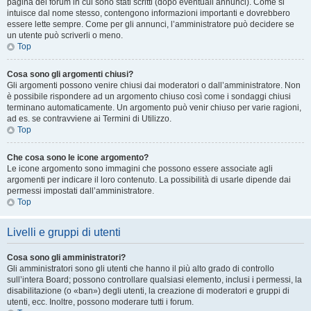
pagina del forum in cui sono stati scritti (dopo eventuali annunci). Come si
intuisce dal nome stesso, contengono informazioni importanti e dovrebbero
essere lette sempre. Come per gli annunci, l’amministratore può decidere se
un utente può scriverli o meno.
Top
Cosa sono gli argomenti chiusi?
Gli argomenti possono venire chiusi dai moderatori o dall’amministratore. Non
è possibile rispondere ad un argomento chiuso così come i sondaggi chiusi
terminano automaticamente. Un argomento può venir chiuso per varie ragioni,
ad es. se contravviene ai Termini di Utilizzo.
Top
Che cosa sono le icone argomento?
Le icone argomento sono immagini che possono essere associate agli
argomenti per indicare il loro contenuto. La possibilità di usarle dipende dai
permessi impostati dall’amministratore.
Top
Livelli e gruppi di utenti
Cosa sono gli amministratori?
Gli amministratori sono gli utenti che hanno il più alto grado di controllo
sull’intera Board; possono controllare qualsiasi elemento, inclusi i permessi, la
disabilitazione (o «ban») degli utenti, la creazione di moderatori e gruppi di
utenti, ecc. Inoltre, possono moderare tutti i forum.