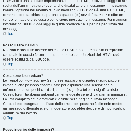
Il BBCode è una speciale implementazione dell’HTML; l’utilizzo è soggetto alla
scelta dell’amministratore (puoi anche disabilitarlo di messaggio in messaggio
tramite l’opzione nel modulo di invio messaggi). Il BBCode è simile all’HTML, i
comandi sono racchiusi tra parentesi quadre [ e ] anziché tra < e > e offre un
controllo maggiore su cosa e come viene mostrato nei messaggi. Per maggiori
informazioni sul BBCode leggi la guida presente nella pagina per l’invio dei
messaggi.
Top
Posso usare l’HTML?
No. Non è possibile inserire del codice HTML e ottenere che sia interpretato
come tale in questo forum. La maggior parte delle funzioni dell’HTML può
essere sostituita dal BBCode.
Top
Cosa sono le emoticon?
Le «emoticon» o «faccine» (in inglese,
emoticons
o
smileys
) sono piccole
immagini che possono essere usate per esprimere una sensazione o
un’emozione con pochi caratteri; ad es. :) significa felice, :( significa triste.
Questo forum trasforma automaticamente queste serie di caratteri in immagini.
La lista completa delle emoticon è visibile nella pagina di invio messaggi.
Cerca di non esagerare nell’uso delle emoticon, possono facilmente rendere
un messaggio illeggibile, e un moderatore potrebbe decidere di modificarlo o
addirittura rimuoverlo.
Top
Posso inserire delle immagini?