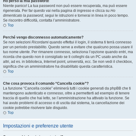
Ho perso la mia password!
Niente panico! La tua password non può essere recuperata, ma può essere
rigenerata. Per far questo vai nella pagina di ingresso e clicca su
Ho
dimenticato la password
, segui le istruzioni e tornerai in linea in poco tempo.
Se riscontro difficoltà, contatta l’amministratore.
Top
Perché vengo disconnesso automaticamente?
Se non selezioni
Ricordami
quando effettui il login, il sistema ti terrà connesso
per un periodo prestabilito. Questo serve a evitare che qualcuno possa usare il
tuo nome utente. Per rimanere connesso, seleziona l’opzione quando entri, ma
ricorda che questo non è consigliato se ti colleghi da un PC usato anche da
altri, ad es. in biblioteca, Internet point, università, ecc. Se non vedi il checkbox,
significa che un amministratore ha disabilitato questa caratteristica.
Top
Che cosa provoca il comando “Cancella cookie”?
La funzione “Cancella cookie” eliminerà tutti i cookie generati da phpBB che ti
mantengono autenticato e connesso, oltre a permetterti ad esempio di tenere
traccia di quello che hai letto, se l’amministrazione ha attivato la funzione. Se
hai avuto problemi di accesso o di uscita dal sistema, la cancellazione dei
cookie potrebbe risolvere tale disguido.
Top
Impostazioni e preferenze utente