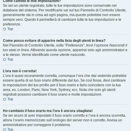
Come cambio le mie impostazioni?
Se sei un utente registrato, tutte le tue impostazioni sono conservate nel
database del sistema. Per modificarle vai sul tuo Pannello di Controllo Utente;
generalmente sta in cima ad ogni pagina, ma questo potrebbe non essere
sempre vero. Questo ti permetterà di cambiare tutte le tue impostazioni e le
preferenze.
Top
Come posso evitare di apparire nella lista degli utenti in linea?
Nel Pannello di Controllo Utente, sotto “Preferenze”, trovi l’opzione
Nascondi il
tuo stato in linea
. Attivando questa opzione, apparirai solo agli amministratori e
a te stesso. Verrai identificato come utente nascosto.
Top
L’ora non è corretta!
L’ora è quasi sicuramente corretta, comunque l’ora che stai vedendo potrebbe
essere quella di un fuso orario differente dal tuo. Se così fosse, devi cambiare
le impostazioni del tuo profilo per il fuso orario e farlo coincidere con la tua
area, es. London, Paris, New York, Sydney, ecc. Nota che solo gli utenti
registrati possono cambiare il fuso orario e molte impostazioni.
Top
Ho cambiato il fuso orario ma l’ora è ancora sbagliata!
Se sei sicuro di aver impostato il fuso orario corretto e l’ora è ancora scorretta,
allora l’orario memorizzato sull’orologio del server non è corretto. Avvisa un
amministratore per correggere il problema.
Top