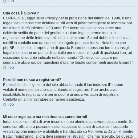
Top
Che cosa è COPPA?
COPPA, o la Legge sulla Privacy per la protezione dei minori del 1998, è una
legge statunitense che richiede ai siti web di poter raccogliere le informazioni
dei minori di età inferiore a 13 anni. Per avere tale consenso serve una
richiesta scritta da parte del genitore o tutore legale, permettendo la
registrazione delle informazioni scritte dal minore. Se hai dubbi o incertezze,
mettiti in contatto con un consulente legale per assistenza. Nota bene che
phpBB Limited e il proprietario di questa Board non possono fornire consigli
legali e non sono un punto di contatto per questioni legali di qualsiasi tipo, ad
eccezione di quanto indicato nella domanda “Chi devo contattare per
segnalare abusi e/o per questioni d’ordine legale concernenti questa Board?”.
Top
Perché non riesco a registrarmi?
È possibile che il gestore del sito abbia bannato il tuo indirizzo IP oppure
vietato il nome utente che stai tentando di registrare. Può anche aver
disabilitato le registrazioni per impedire ai nuovi visitatori di registrarsi.
Contatta un amministratore per avere assistenza.
Top
Mi sono registrato ma non riesco a connettermi!
Innanzitutto controlla di aver inserito nome utente e password esattamente. Se
sono corretti, allora possono esser successe un paio di cose: se il supporto
«registrazione minore» è abilitato e hai cliccato su
Ho meno di 13 anni
mentre
ti stavi registrando, allora devi seguire le istruzioni che hai ricevuto. Se questo