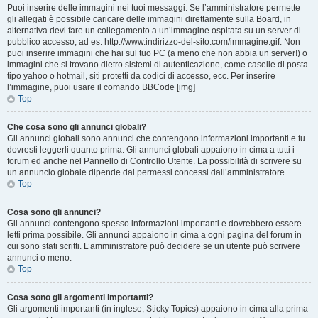
Puoi inserire delle immagini nei tuoi messaggi. Se l’amministratore permette
gli allegati è possibile caricare delle immagini direttamente sulla Board, in
alternativa devi fare un collegamento a un’immagine ospitata su un server di
pubblico accesso, ad es. http://www.indirizzo-del-sito.com/immagine.gif. Non
puoi inserire immagini che hai sul tuo PC (a meno che non abbia un server!) o
immagini che si trovano dietro sistemi di autenticazione, come caselle di posta
tipo yahoo o hotmail, siti protetti da codici di accesso, ecc. Per inserire
l’immagine, puoi usare il comando BBCode [img]
Top
Che cosa sono gli annunci globali?
Gli annunci globali sono annunci che contengono informazioni importanti e tu
dovresti leggerli quanto prima. Gli annunci globali appaiono in cima a tutti i
forum ed anche nel Pannello di Controllo Utente. La possibilità di scrivere su
un annuncio globale dipende dai permessi concessi dall’amministratore.
Top
Cosa sono gli annunci?
Gli annunci contengono spesso informazioni importanti e dovrebbero essere
letti prima possibile. Gli annunci appaiono in cima a ogni pagina del forum in
cui sono stati scritti. L’amministratore può decidere se un utente può scrivere
annunci o meno.
Top
Cosa sono gli argomenti importanti?
Gli argomenti importanti (in inglese, Sticky Topics) appaiono in cima alla prima