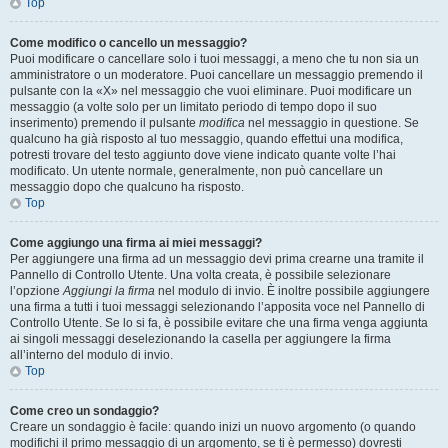
Top
Come modifico o cancello un messaggio?
Puoi modificare o cancellare solo i tuoi messaggi, a meno che tu non sia un
amministratore o un moderatore. Puoi cancellare un messaggio premendo il
pulsante con la «X» nel messaggio che vuoi eliminare. Puoi modificare un
messaggio (a volte solo per un limitato periodo di tempo dopo il suo
inserimento) premendo il pulsante
modifica
nel messaggio in questione. Se
qualcuno ha già risposto al tuo messaggio, quando effettui una modifica,
potresti trovare del testo aggiunto dove viene indicato quante volte l’hai
modificato. Un utente normale, generalmente, non può cancellare un
messaggio dopo che qualcuno ha risposto.
Top
Come aggiungo una firma ai miei messaggi?
Per aggiungere una firma ad un messaggio devi prima crearne una tramite il
Pannello di Controllo Utente. Una volta creata, è possibile selezionare
l’opzione
Aggiungi la firma
nel modulo di invio. È inoltre possibile aggiungere
una firma a tutti i tuoi messaggi selezionando l’apposita voce nel Pannello di
Controllo Utente. Se lo si fa, è possibile evitare che una firma venga aggiunta
ai singoli messaggi deselezionando la casella per aggiungere la firma
all’interno del modulo di invio.
Top
Come creo un sondaggio?
Creare un sondaggio è facile: quando inizi un nuovo argomento (o quando
modifichi il primo messaggio di un argomento, se ti è permesso) dovresti