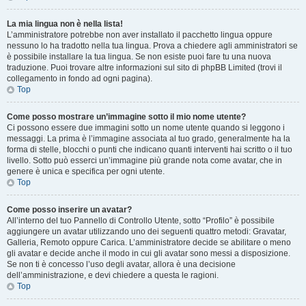
La mia lingua non è nella lista!
L’amministratore potrebbe non aver installato il pacchetto lingua oppure
nessuno lo ha tradotto nella tua lingua. Prova a chiedere agli amministratori se
è possibile installare la tua lingua. Se non esiste puoi fare tu una nuova
traduzione. Puoi trovare altre informazioni sul sito di phpBB Limited (trovi il
collegamento in fondo ad ogni pagina).
Top
Come posso mostrare un’immagine sotto il mio nome utente?
Ci possono essere due immagini sotto un nome utente quando si leggono i
messaggi. La prima è l’immagine associata al tuo grado, generalmente ha la
forma di stelle, blocchi o punti che indicano quanti interventi hai scritto o il tuo
livello. Sotto può esserci un’immagine più grande nota come avatar, che in
genere è unica e specifica per ogni utente.
Top
Come posso inserire un avatar?
All’interno del tuo Pannello di Controllo Utente, sotto “Profilo” è possibile
aggiungere un avatar utilizzando uno dei seguenti quattro metodi: Gravatar,
Galleria, Remoto oppure Carica. L’amministratore decide se abilitare o meno
gli avatar e decide anche il modo in cui gli avatar sono messi a disposizione.
Se non ti è concesso l’uso degli avatar, allora è una decisione
dell’amministrazione, e devi chiedere a questa le ragioni.
Top