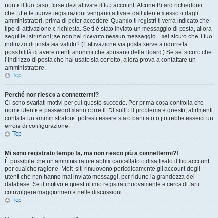
non è il tuo caso, forse devi attivare il tuo account. Alcune Board richiedono
che tutte le nuove registrazioni vengano attivate dall’utente stesso o dagli
amministratori, prima di poter accedere. Quando ti registri ti verrà indicato che
tipo di attivazione è richiesta. Se ti è stato inviato un messaggio di posta, allora
segui le istruzioni; se non hai ricevuto nessun messaggio... sei sicuro che il tuo
indirizzo di posta sia valido? (L’attivazione via posta serve a ridurre la
possibilità di avere utenti anonimi che abusano della Board.) Se sei sicuro che
l’indirizzo di posta che hai usato sia corretto, allora prova a contattare un
amministratore.
Top
Perché non riesco a connettermi?
Ci sono svariati motivi per cui questo succede. Per prima cosa controlla che
nome utente e password siano corretti. Di solito il problema è questo, altrimenti
contatta un amministratore: potresti essere stato bannato o potrebbe esserci un
errore di configurazione.
Top
Mi sono registrato tempo fa, ma non riesco più a connettermi?!
È possibile che un amministratore abbia cancellato o disattivato il tuo account
per qualche ragione. Molti siti rimuovono periodicamente gli account degli
utenti che non hanno mai inviato messaggi, per ridurre la grandezza del
database. Se il motivo è quest’ultimo registrati nuovamente e cerca di farti
coinvolgere maggiormente nelle discussioni.
Top