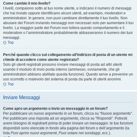
Come cambio il mio livello?
I livelli, compaiono sotto al tuo nome utente, e indicano il numero di messaggi
che hai inviato oppure identificano alcuni utenti, ad esempio, moderatori e
amministratori. In genere, non puoi cambiare direttamente il tuo livello. Non
abusare del Forum inviando messaggi non necessari solo per aumentare il tuo
livello. La maggior parte dei Forum non tollera questo comportamento e il
moderatore o l’amministratore probabilmente abbasseranno il numero dei tuoi
messaggi.
Top
Perché quando clicco sul collegamento all’indirizzo di posta di un utente mi
chiede di accedere come utente registrato?
Solo gli utenti registrati possono inviare messaggi di posta ad altri utenti
usando il modulo di invio posta interno (ammesso, ovviamente, che gli
amministratori abbiano abilitato questa funzione). Questo serve a prevenire un
uso scorretto o malevolo del sistema di posta da parte di utenti anonimi.
Top
Inviare Messaggi
Come apro un argomento o invio un messaggio in un forum?
Per pubblicare un nuovo argomento in un forum, clicca su “Nuovo argomento”.
Per pubblicare una risposta ad un argomento, clicca su “Rispondi”. Potresti
avere bisogno di registrarti prima di poter inviare un messaggio: le tue funzioni
disponibili sono elencate in fondo alla pagina del forum o dell’argomento (la
lista
Puoi aprire nuovi argomenti
,
Puoi votare nei sondaggi
, ecc.).