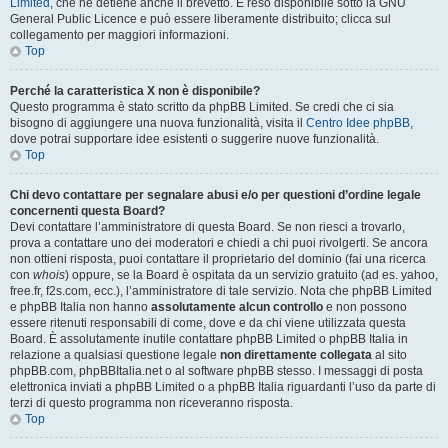
Limited
, che ne detiene anche il brevetto. È reso disponibile sotto la GNU
General Public Licence e può essere liberamente distribuito; clicca sul
collegamento per maggiori informazioni.
Top
Perché la caratteristica X non è disponibile?
Questo programma è stato scritto da phpBB Limited. Se credi che ci sia
bisogno di aggiungere una nuova funzionalità, visita il
Centro Idee phpBB
,
dove potrai supportare idee esistenti o suggerire nuove funzionalità.
Top
Chi devo contattare per segnalare abusi e/o per questioni d’ordine legale
concernenti questa Board?
Devi contattare l’amministratore di questa Board. Se non riesci a trovarlo,
prova a contattare uno dei moderatori e chiedi a chi puoi rivolgerti. Se ancora
non ottieni risposta, puoi contattare il proprietario del dominio (fai una ricerca
con
whois
) oppure, se la Board è ospitata da un servizio gratuito (ad es. yahoo,
free.fr, f2s.com, ecc.), l’amministratore di tale servizio. Nota che phpBB Limited
e phpBB Italia non hanno
assolutamente alcun controllo
e non possono
essere ritenuti responsabili di come, dove e da chi viene utilizzata questa
Board. È assolutamente inutile contattare phpBB Limited o phpBB Italia in
relazione a qualsiasi questione legale
non direttamente collegata
al sito
phpBB.com, phpBBItalia.net o al software phpBB stesso. I messaggi di posta
elettronica inviati a phpBB Limited o a phpBB Italia riguardanti l’uso da parte di
terzi di questo programma non riceveranno risposta.
Top