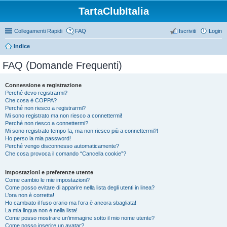
TartaClubItalia
Collegamenti Rapidi
FAQ
Iscriviti
Login
Indice
FAQ (Domande Frequenti)
Connessione e registrazione
Perché devo registrarmi?
Che cosa è COPPA?
Perché non riesco a registrarmi?
Mi sono registrato ma non riesco a connettermi!
Perché non riesco a connettermi?
Mi sono registrato tempo fa, ma non riesco più a connettermi?!
Ho perso la mia password!
Perché vengo disconnesso automaticamente?
Che cosa provoca il comando “Cancella cookie”?
Impostazioni e preferenze utente
Come cambio le mie impostazioni?
Come posso evitare di apparire nella lista degli utenti in linea?
L’ora non è corretta!
Ho cambiato il fuso orario ma l’ora è ancora sbagliata!
La mia lingua non è nella lista!
Come posso mostrare un’immagine sotto il mio nome utente?
Come posso inserire un avatar?