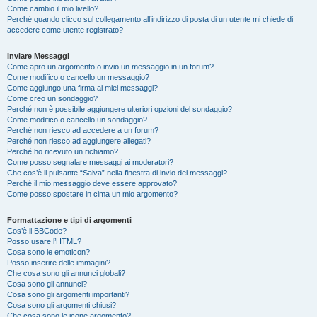
Come cambio il mio livello?
Perché quando clicco sul collegamento all’indirizzo di posta di un utente mi chiede di
accedere come utente registrato?
Inviare Messaggi
Come apro un argomento o invio un messaggio in un forum?
Come modifico o cancello un messaggio?
Come aggiungo una firma ai miei messaggi?
Come creo un sondaggio?
Perché non è possibile aggiungere ulteriori opzioni del sondaggio?
Come modifico o cancello un sondaggio?
Perché non riesco ad accedere a un forum?
Perché non riesco ad aggiungere allegati?
Perché ho ricevuto un richiamo?
Come posso segnalare messaggi ai moderatori?
Che cos’è il pulsante “Salva” nella finestra di invio dei messaggi?
Perché il mio messaggio deve essere approvato?
Come posso spostare in cima un mio argomento?
Formattazione e tipi di argomenti
Cos’è il BBCode?
Posso usare l’HTML?
Cosa sono le emoticon?
Posso inserire delle immagini?
Che cosa sono gli annunci globali?
Cosa sono gli annunci?
Cosa sono gli argomenti importanti?
Cosa sono gli argomenti chiusi?
Che cosa sono le icone argomento?