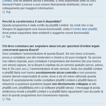
Limited
, che ne detiene anche il brevetto. È reso disponibile sotto la GNU
General Public Licence e può essere liberamente distribuito; clicca sul
collegamento per maggiori informazioni.
Top
Perché la caratteristica X non è disponibile?
Questo programma è stato scritto da phpBB Limited. Se credi che ci sia
bisogno di aggiungere una nuova funzionalità, visita il
Centro Idee phpBB
,
dove potrai supportare idee esistenti o suggerire nuove funzionalità.
Top
Chi devo contattare per segnalare abusi e/o per questioni d’ordine legale
concernenti questa Board?
Devi contattare l’amministratore di questa Board. Se non riesci a trovarlo,
prova a contattare uno dei moderatori e chiedi a chi puoi rivolgerti. Se ancora
non ottieni risposta, puoi contattare il proprietario del dominio (fai una ricerca
con
whois
) oppure, se la Board è ospitata da un servizio gratuito (ad es. yahoo,
free.fr, f2s.com, ecc.), l’amministratore di tale servizio. Nota che phpBB Limited
e phpBB Italia non hanno
assolutamente alcun controllo
e non possono
essere ritenuti responsabili di come, dove e da chi viene utilizzata questa
Board. È assolutamente inutile contattare phpBB Limited o phpBB Italia in
relazione a qualsiasi questione legale
non direttamente collegata
al sito
phpBB.com, phpBBItalia.net o al software phpBB stesso. I messaggi di posta
elettronica inviati a phpBB Limited o a phpBB Italia riguardanti l’uso da parte di
terzi di questo programma non riceveranno risposta.
Top