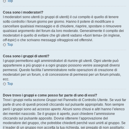
Top
Cosa sono i moderatori?
I moderatori sono utenti (o gruppi di utenti) il cui compito è quello di tenere
sotto controllo i forum giorno per giorno. Hanno il potere di modificare o
cancellare qualsiasi messaggio e di chiudere, riaprire, spostare o rimuovere
qualsiasi argomento del forum da loro moderato. Generalmente il compito dei
moderatori è quello di evitare che gli utenti vadano «fuori tema» (in inglese,
off-topic
) o che scrivano messaggi oltraggiosi ed offensivi.
Top
Cosa sono i gruppi di utenti?
I gruppi permettono agli amministratori di riunire gli utenti. Ogni utente può
appartenere a più gruppi e a ogni gruppo possono venire assegnati diversi
permessi. Questo facilita l’amministratore nelle operazioni di creazione di
moderatori per un forum, o di concessione di permessi per un forum privato,
ecc.
Top
Dove trovo i gruppi e come posso far parte di uno di essi?
Trovi i gruppi nella sezione
Gruppi
nel Pannello di Controllo Utente. Se vuoi far
parte di uno di questi procedi cliccando sul pulsante appropriato. Non sempre
però i gruppi sono ad
accesso aperto
. Alcuni sono chiusi e altri hanno l’elenco
dei membri nascosto. Se il gruppo è aperto, puoi chiedere l’ammissione
cliccando sul pulsante apposito. Dovrai ottenere l’approvazione del
moderatore del gruppo, che potrebbe chiederti perché vuoi unirti al gruppo. Se
il leader di un gruppo non accetta la tua richiesta, sei pregato di non assillarlo: