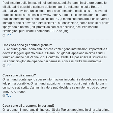
Puoi inserire delle immagini nei tuoi messaggi. Se l’amministratore permette
gli allegati è possibile caricare delle immagini direttamente sulla Board, in
alternativa devi fare un collegamento a un’immagine ospitata su un server di
pubblico accesso, ad es. http://www.indirizzo-del-sito.com/immagine.gif. Non
puoi inserire immagini che hai sul tuo PC (a meno che non abbia un server!) o
immagini che si trovano dietro sistemi di autenticazione, come caselle di posta
tipo yahoo o hotmail, siti protetti da codici di accesso, ecc. Per inserire
l’immagine, puoi usare il comando BBCode [img]
Top
Che cosa sono gli annunci globali?
Gli annunci globali sono annunci che contengono informazioni importanti e tu
dovresti leggerli quanto prima. Gli annunci globali appaiono in cima a tutti i
forum ed anche nel Pannello di Controllo Utente. La possibilità di scrivere su
un annuncio globale dipende dai permessi concessi dall’amministratore.
Top
Cosa sono gli annunci?
Gli annunci contengono spesso informazioni importanti e dovrebbero essere
letti prima possibile. Gli annunci appaiono in cima a ogni pagina del forum in
cui sono stati scritti. L’amministratore può decidere se un utente può scrivere
annunci o meno.
Top
Cosa sono gli argomenti importanti?
Gli argomenti importanti (in inglese, Sticky Topics) appaiono in cima alla prima