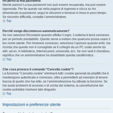
Ho perso la mia password!
Niente panico! La tua password non può essere recuperata, ma può essere
rigenerata. Per far questo vai nella pagina di ingresso e clicca su
Ho
dimenticato la password
, segui le istruzioni e tornerai in linea in poco tempo.
Se riscontro difficoltà, contatta l’amministratore.
Top
Perché vengo disconnesso automaticamente?
Se non selezioni
Ricordami
quando effettui il login, il sistema ti terrà connesso
per un periodo prestabilito. Questo serve a evitare che qualcuno possa usare il
tuo nome utente. Per rimanere connesso, seleziona l’opzione quando entri, ma
ricorda che questo non è consigliato se ti colleghi da un PC usato anche da
altri, ad es. in biblioteca, Internet point, università, ecc. Se non vedi il checkbox,
significa che un amministratore ha disabilitato questa caratteristica.
Top
Che cosa provoca il comando “Cancella cookie”?
La funzione “Cancella cookie” eliminerà tutti i cookie generati da phpBB che ti
mantengono autenticato e connesso, oltre a permetterti ad esempio di tenere
traccia di quello che hai letto, se l’amministrazione ha attivato la funzione. Se
hai avuto problemi di accesso o di uscita dal sistema, la cancellazione dei
cookie potrebbe risolvere tale disguido.
Top
Impostazioni e preferenze utente