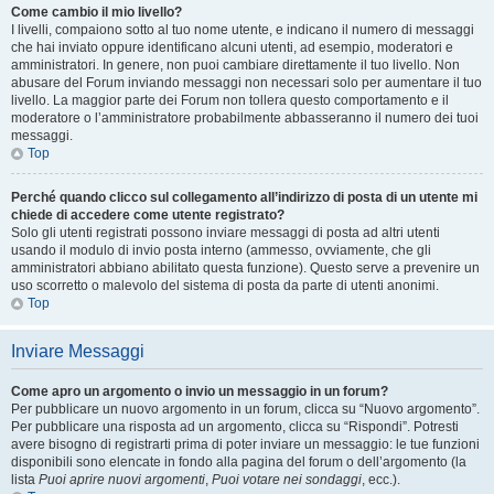
Come cambio il mio livello?
I livelli, compaiono sotto al tuo nome utente, e indicano il numero di messaggi
che hai inviato oppure identificano alcuni utenti, ad esempio, moderatori e
amministratori. In genere, non puoi cambiare direttamente il tuo livello. Non
abusare del Forum inviando messaggi non necessari solo per aumentare il tuo
livello. La maggior parte dei Forum non tollera questo comportamento e il
moderatore o l’amministratore probabilmente abbasseranno il numero dei tuoi
messaggi.
Top
Perché quando clicco sul collegamento all’indirizzo di posta di un utente mi
chiede di accedere come utente registrato?
Solo gli utenti registrati possono inviare messaggi di posta ad altri utenti
usando il modulo di invio posta interno (ammesso, ovviamente, che gli
amministratori abbiano abilitato questa funzione). Questo serve a prevenire un
uso scorretto o malevolo del sistema di posta da parte di utenti anonimi.
Top
Inviare Messaggi
Come apro un argomento o invio un messaggio in un forum?
Per pubblicare un nuovo argomento in un forum, clicca su “Nuovo argomento”.
Per pubblicare una risposta ad un argomento, clicca su “Rispondi”. Potresti
avere bisogno di registrarti prima di poter inviare un messaggio: le tue funzioni
disponibili sono elencate in fondo alla pagina del forum o dell’argomento (la
lista
Puoi aprire nuovi argomenti
,
Puoi votare nei sondaggi
, ecc.).