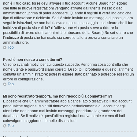
non è il tuo caso, forse devi attivare il tuo account. Alcune Board richiedono
che tutte le nuove registrazioni vengano attivate dall’utente stesso o dagli
amministratori, prima di poter accedere. Quando ti registri ti verrà indicato che
tipo di attivazione è richiesta. Se ti è stato inviato un messaggio di posta, allora
segui le istruzioni; se non hai ricevuto nessun messaggio... sei sicuro che il tuo
indirizzo di posta sia valido? (L’attivazione via posta serve a ridurre la
possibilità di avere utenti anonimi che abusano della Board.) Se sei sicuro che
l’indirizzo di posta che hai usato sia corretto, allora prova a contattare un
amministratore.
Top
Perché non riesco a connettermi?
Ci sono svariati motivi per cui questo succede. Per prima cosa controlla che
nome utente e password siano corretti. Di solito il problema è questo, altrimenti
contatta un amministratore: potresti essere stato bannato o potrebbe esserci un
errore di configurazione.
Top
Mi sono registrato tempo fa, ma non riesco più a connettermi?!
È possibile che un amministratore abbia cancellato o disattivato il tuo account
per qualche ragione. Molti siti rimuovono periodicamente gli account degli
utenti che non hanno mai inviato messaggi, per ridurre la grandezza del
database. Se il motivo è quest’ultimo registrati nuovamente e cerca di farti
coinvolgere maggiormente nelle discussioni.
Top