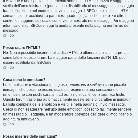
Il BBCode è una speciale implementazione dell’HTML; l’utilizzo è soggetto alla
scelta dell’amministratore (puoi anche disabilitarlo di messaggio in messaggio
tramite l’opzione nel modulo di invio messaggi). Il BBCode è simile all’HTML, i
comandi sono racchiusi tra parentesi quadre [ e ] anziché tra < e > e offre un
controllo maggiore su cosa e come viene mostrato nei messaggi. Per maggiori
informazioni sul BBCode leggi la guida presente nella pagina per l’invio dei
messaggi.
Top
Posso usare l’HTML?
No. Non è possibile inserire del codice HTML e ottenere che sia interpretato
come tale in questo forum. La maggior parte delle funzioni dell’HTML può
essere sostituita dal BBCode.
Top
Cosa sono le emoticon?
Le «emoticon» o «faccine» (in inglese,
emoticons
o
smileys
) sono piccole
immagini che possono essere usate per esprimere una sensazione o
un’emozione con pochi caratteri; ad es. :) significa felice, :( significa triste.
Questo forum trasforma automaticamente queste serie di caratteri in immagini.
La lista completa delle emoticon è visibile nella pagina di invio messaggi.
Cerca di non esagerare nell’uso delle emoticon, possono facilmente rendere
un messaggio illeggibile, e un moderatore potrebbe decidere di modificarlo o
addirittura rimuoverlo.
Top
Posso inserire delle immagini?