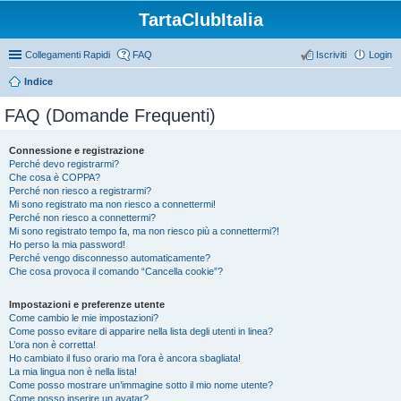
TartaClubItalia
Collegamenti Rapidi
FAQ
Iscriviti
Login
Indice
FAQ (Domande Frequenti)
Connessione e registrazione
Perché devo registrarmi?
Che cosa è COPPA?
Perché non riesco a registrarmi?
Mi sono registrato ma non riesco a connettermi!
Perché non riesco a connettermi?
Mi sono registrato tempo fa, ma non riesco più a connettermi?!
Ho perso la mia password!
Perché vengo disconnesso automaticamente?
Che cosa provoca il comando “Cancella cookie”?
Impostazioni e preferenze utente
Come cambio le mie impostazioni?
Come posso evitare di apparire nella lista degli utenti in linea?
L’ora non è corretta!
Ho cambiato il fuso orario ma l’ora è ancora sbagliata!
La mia lingua non è nella lista!
Come posso mostrare un’immagine sotto il mio nome utente?
Come posso inserire un avatar?