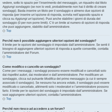
vedere, sotto lo spazio per l’inserimento del messaggio, un riquadro dal titolo
Aggiungi sondaggio
(se non lo vedi, probabilmente non hai il diritto di creare
sondaggi). Basta inserire un titolo per il sondaggio e almeno due opzioni di
risposta (per inserire un’opzione di risposta, scrivila nell’apposito spazio e
clicca su
Aggiungi un’opzione
). Puoi anche stabilire i giorni di durata del
sondaggio (0 per non porre limiti). C’è un limite al numero di opzioni di risposta
che puoi aggiungere, stabilito dall’amministratore.
Top
Perché non è possibile aggiungere ulteriori opzioni del sondaggio?
Il limite per le opzioni del sondaggio è impostato dall’amministratore. Se senti il
bisogno di aggiungere ulteriori opzioni di risposta a quelle consentite, contatta
l’amministratore del Forum.
Top
Come modifico o cancello un sondaggio?
Come per i messaggi, i sondaggi possono essere modificati e cancellati solo
dai rispettivi autori, dai moderatori e dall’amministratore. Per modificare un
sondaggio, clicca sul pulsante
Modifica
del primo messaggio (a cui è sempre
associato il sondaggio). Se nessuno ha ancora votato, il sondaggio può essere
modificato o cancellato, altrimenti solo i moderatori e l’amministratore possono
farlo. Il limite per le opzioni del sondaggio è impostato dall’amministratore. Se
vuoi aggiungere ulteriori opzioni, contatta l’amministratore.
Top
Perché non riesco ad accedere a un forum?