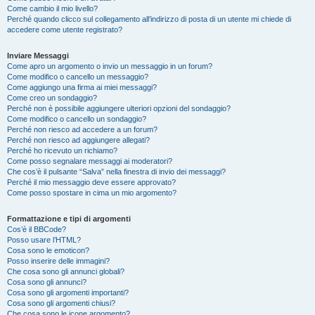
Come cambio il mio livello?
Perché quando clicco sul collegamento all’indirizzo di posta di un utente mi chiede di
accedere come utente registrato?
Inviare Messaggi
Come apro un argomento o invio un messaggio in un forum?
Come modifico o cancello un messaggio?
Come aggiungo una firma ai miei messaggi?
Come creo un sondaggio?
Perché non è possibile aggiungere ulteriori opzioni del sondaggio?
Come modifico o cancello un sondaggio?
Perché non riesco ad accedere a un forum?
Perché non riesco ad aggiungere allegati?
Perché ho ricevuto un richiamo?
Come posso segnalare messaggi ai moderatori?
Che cos’è il pulsante “Salva” nella finestra di invio dei messaggi?
Perché il mio messaggio deve essere approvato?
Come posso spostare in cima un mio argomento?
Formattazione e tipi di argomenti
Cos’è il BBCode?
Posso usare l’HTML?
Cosa sono le emoticon?
Posso inserire delle immagini?
Che cosa sono gli annunci globali?
Cosa sono gli annunci?
Cosa sono gli argomenti importanti?
Cosa sono gli argomenti chiusi?
Che cosa sono le icone argomento?