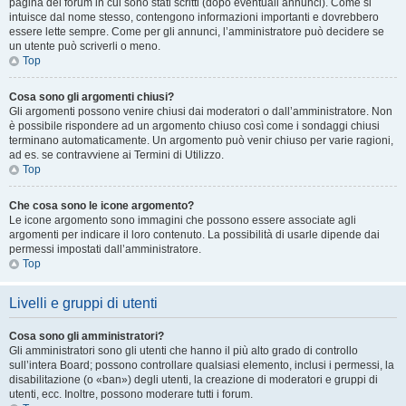
pagina del forum in cui sono stati scritti (dopo eventuali annunci). Come si
intuisce dal nome stesso, contengono informazioni importanti e dovrebbero
essere lette sempre. Come per gli annunci, l’amministratore può decidere se
un utente può scriverli o meno.
Top
Cosa sono gli argomenti chiusi?
Gli argomenti possono venire chiusi dai moderatori o dall’amministratore. Non
è possibile rispondere ad un argomento chiuso così come i sondaggi chiusi
terminano automaticamente. Un argomento può venir chiuso per varie ragioni,
ad es. se contravviene ai Termini di Utilizzo.
Top
Che cosa sono le icone argomento?
Le icone argomento sono immagini che possono essere associate agli
argomenti per indicare il loro contenuto. La possibilità di usarle dipende dai
permessi impostati dall’amministratore.
Top
Livelli e gruppi di utenti
Cosa sono gli amministratori?
Gli amministratori sono gli utenti che hanno il più alto grado di controllo
sull’intera Board; possono controllare qualsiasi elemento, inclusi i permessi, la
disabilitazione (o «ban») degli utenti, la creazione di moderatori e gruppi di
utenti, ecc. Inoltre, possono moderare tutti i forum.