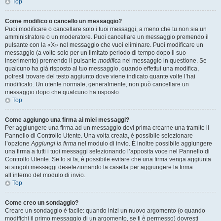
Top
Come modifico o cancello un messaggio?
Puoi modificare o cancellare solo i tuoi messaggi, a meno che tu non sia un
amministratore o un moderatore. Puoi cancellare un messaggio premendo il
pulsante con la «X» nel messaggio che vuoi eliminare. Puoi modificare un
messaggio (a volte solo per un limitato periodo di tempo dopo il suo
inserimento) premendo il pulsante
modifica
nel messaggio in questione. Se
qualcuno ha già risposto al tuo messaggio, quando effettui una modifica,
potresti trovare del testo aggiunto dove viene indicato quante volte l’hai
modificato. Un utente normale, generalmente, non può cancellare un
messaggio dopo che qualcuno ha risposto.
Top
Come aggiungo una firma ai miei messaggi?
Per aggiungere una firma ad un messaggio devi prima crearne una tramite il
Pannello di Controllo Utente. Una volta creata, è possibile selezionare
l’opzione
Aggiungi la firma
nel modulo di invio. È inoltre possibile aggiungere
una firma a tutti i tuoi messaggi selezionando l’apposita voce nel Pannello di
Controllo Utente. Se lo si fa, è possibile evitare che una firma venga aggiunta
ai singoli messaggi deselezionando la casella per aggiungere la firma
all’interno del modulo di invio.
Top
Come creo un sondaggio?
Creare un sondaggio è facile: quando inizi un nuovo argomento (o quando
modifichi il primo messaggio di un argomento, se ti è permesso) dovresti