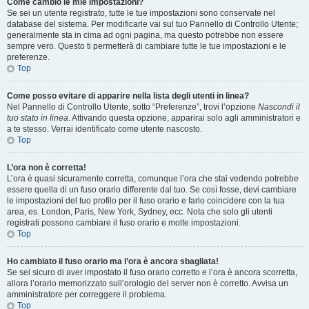
Come cambio le mie impostazioni?
Se sei un utente registrato, tutte le tue impostazioni sono conservate nel
database del sistema. Per modificarle vai sul tuo Pannello di Controllo Utente;
generalmente sta in cima ad ogni pagina, ma questo potrebbe non essere
sempre vero. Questo ti permetterà di cambiare tutte le tue impostazioni e le
preferenze.
Top
Come posso evitare di apparire nella lista degli utenti in linea?
Nel Pannello di Controllo Utente, sotto “Preferenze”, trovi l’opzione
Nascondi il
tuo stato in linea
. Attivando questa opzione, apparirai solo agli amministratori e
a te stesso. Verrai identificato come utente nascosto.
Top
L’ora non è corretta!
L’ora è quasi sicuramente corretta, comunque l’ora che stai vedendo potrebbe
essere quella di un fuso orario differente dal tuo. Se così fosse, devi cambiare
le impostazioni del tuo profilo per il fuso orario e farlo coincidere con la tua
area, es. London, Paris, New York, Sydney, ecc. Nota che solo gli utenti
registrati possono cambiare il fuso orario e molte impostazioni.
Top
Ho cambiato il fuso orario ma l’ora è ancora sbagliata!
Se sei sicuro di aver impostato il fuso orario corretto e l’ora è ancora scorretta,
allora l’orario memorizzato sull’orologio del server non è corretto. Avvisa un
amministratore per correggere il problema.
Top