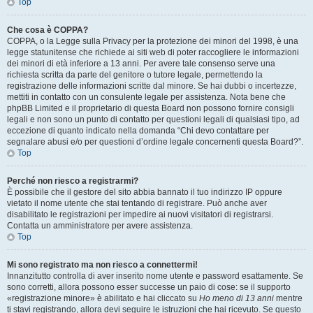
Top
Che cosa è COPPA?
COPPA, o la Legge sulla Privacy per la protezione dei minori del 1998, è una
legge statunitense che richiede ai siti web di poter raccogliere le informazioni
dei minori di età inferiore a 13 anni. Per avere tale consenso serve una
richiesta scritta da parte del genitore o tutore legale, permettendo la
registrazione delle informazioni scritte dal minore. Se hai dubbi o incertezze,
mettiti in contatto con un consulente legale per assistenza. Nota bene che
phpBB Limited e il proprietario di questa Board non possono fornire consigli
legali e non sono un punto di contatto per questioni legali di qualsiasi tipo, ad
eccezione di quanto indicato nella domanda “Chi devo contattare per
segnalare abusi e/o per questioni d’ordine legale concernenti questa Board?”.
Top
Perché non riesco a registrarmi?
È possibile che il gestore del sito abbia bannato il tuo indirizzo IP oppure
vietato il nome utente che stai tentando di registrare. Può anche aver
disabilitato le registrazioni per impedire ai nuovi visitatori di registrarsi.
Contatta un amministratore per avere assistenza.
Top
Mi sono registrato ma non riesco a connettermi!
Innanzitutto controlla di aver inserito nome utente e password esattamente. Se
sono corretti, allora possono esser successe un paio di cose: se il supporto
«registrazione minore» è abilitato e hai cliccato su
Ho meno di 13 anni
mentre
ti stavi registrando, allora devi seguire le istruzioni che hai ricevuto. Se questo