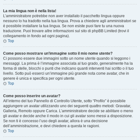
La mia lingua non è nella lista!
L’amministratore potrebbe non aver installato il pacchetto lingua oppure
nessuno lo ha tradotto nella tua lingua. Prova a chiedere agli amministratori se
è possibile installare la tua lingua. Se non esiste puoi fare tu una nuova
traduzione. Puoi trovare altre informazioni sul sito di phpBB Limited (trovi il
collegamento in fondo ad ogni pagina).
Top
Come posso mostrare un’immagine sotto il mio nome utente?
Ci possono essere due immagini sotto un nome utente quando si leggono i
messaggi. La prima è l’immagine associata al tuo grado, generalmente ha la
forma di stelle, blocchi o punti che indicano quanti interventi hai scritto o il tuo
livello. Sotto può esserci un’immagine più grande nota come avatar, che in
genere è unica e specifica per ogni utente.
Top
Come posso inserire un avatar?
All’interno del tuo Pannello di Controllo Utente, sotto “Profilo” è possibile
aggiungere un avatar utilizzando uno dei seguenti quattro metodi: Gravatar,
Galleria, Remoto oppure Carica. L’amministratore decide se abilitare o meno
gli avatar e decide anche il modo in cui gli avatar sono messi a disposizione.
Se non ti è concesso l’uso degli avatar, allora è una decisione
dell’amministrazione, e devi chiedere a questa le ragioni.
Top