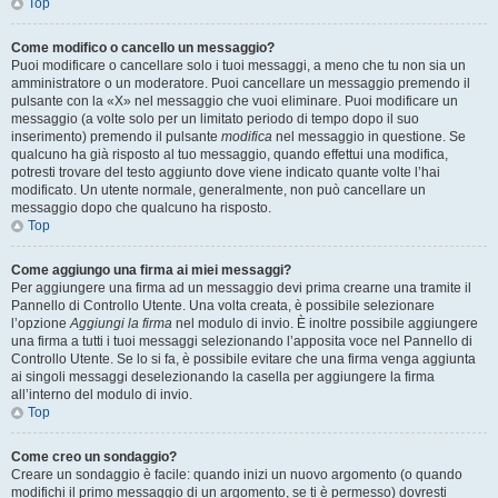
Top
Come modifico o cancello un messaggio?
Puoi modificare o cancellare solo i tuoi messaggi, a meno che tu non sia un
amministratore o un moderatore. Puoi cancellare un messaggio premendo il
pulsante con la «X» nel messaggio che vuoi eliminare. Puoi modificare un
messaggio (a volte solo per un limitato periodo di tempo dopo il suo
inserimento) premendo il pulsante
modifica
nel messaggio in questione. Se
qualcuno ha già risposto al tuo messaggio, quando effettui una modifica,
potresti trovare del testo aggiunto dove viene indicato quante volte l’hai
modificato. Un utente normale, generalmente, non può cancellare un
messaggio dopo che qualcuno ha risposto.
Top
Come aggiungo una firma ai miei messaggi?
Per aggiungere una firma ad un messaggio devi prima crearne una tramite il
Pannello di Controllo Utente. Una volta creata, è possibile selezionare
l’opzione
Aggiungi la firma
nel modulo di invio. È inoltre possibile aggiungere
una firma a tutti i tuoi messaggi selezionando l’apposita voce nel Pannello di
Controllo Utente. Se lo si fa, è possibile evitare che una firma venga aggiunta
ai singoli messaggi deselezionando la casella per aggiungere la firma
all’interno del modulo di invio.
Top
Come creo un sondaggio?
Creare un sondaggio è facile: quando inizi un nuovo argomento (o quando
modifichi il primo messaggio di un argomento, se ti è permesso) dovresti