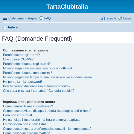
TartaClubItalia
Collegamenti Rapidi
FAQ
Iscriviti
Login
Indice
FAQ (Domande Frequenti)
Connessione e registrazione
Perché devo registrarmi?
Che cosa è COPPA?
Perché non riesco a registrarmi?
Mi sono registrato ma non riesco a connettermi!
Perché non riesco a connettermi?
Mi sono registrato tempo fa, ma non riesco più a connettermi?!
Ho perso la mia password!
Perché vengo disconnesso automaticamente?
Che cosa provoca il comando “Cancella cookie”?
Impostazioni e preferenze utente
Come cambio le mie impostazioni?
Come posso evitare di apparire nella lista degli utenti in linea?
L’ora non è corretta!
Ho cambiato il fuso orario ma l’ora è ancora sbagliata!
La mia lingua non è nella lista!
Come posso mostrare un’immagine sotto il mio nome utente?
Come posso inserire un avatar?