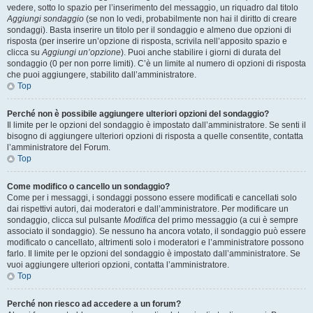
vedere, sotto lo spazio per l’inserimento del messaggio, un riquadro dal titolo
Aggiungi sondaggio
(se non lo vedi, probabilmente non hai il diritto di creare
sondaggi). Basta inserire un titolo per il sondaggio e almeno due opzioni di
risposta (per inserire un’opzione di risposta, scrivila nell’apposito spazio e
clicca su
Aggiungi un’opzione
). Puoi anche stabilire i giorni di durata del
sondaggio (0 per non porre limiti). C’è un limite al numero di opzioni di risposta
che puoi aggiungere, stabilito dall’amministratore.
Top
Perché non è possibile aggiungere ulteriori opzioni del sondaggio?
Il limite per le opzioni del sondaggio è impostato dall’amministratore. Se senti il
bisogno di aggiungere ulteriori opzioni di risposta a quelle consentite, contatta
l’amministratore del Forum.
Top
Come modifico o cancello un sondaggio?
Come per i messaggi, i sondaggi possono essere modificati e cancellati solo
dai rispettivi autori, dai moderatori e dall’amministratore. Per modificare un
sondaggio, clicca sul pulsante
Modifica
del primo messaggio (a cui è sempre
associato il sondaggio). Se nessuno ha ancora votato, il sondaggio può essere
modificato o cancellato, altrimenti solo i moderatori e l’amministratore possono
farlo. Il limite per le opzioni del sondaggio è impostato dall’amministratore. Se
vuoi aggiungere ulteriori opzioni, contatta l’amministratore.
Top
Perché non riesco ad accedere a un forum?