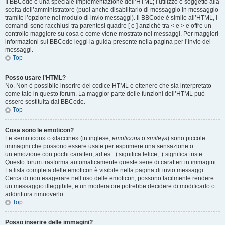
Il BBCode è una speciale implementazione dell’HTML; l’utilizzo è soggetto alla
scelta dell’amministratore (puoi anche disabilitarlo di messaggio in messaggio
tramite l’opzione nel modulo di invio messaggi). Il BBCode è simile all’HTML, i
comandi sono racchiusi tra parentesi quadre [ e ] anziché tra < e > e offre un
controllo maggiore su cosa e come viene mostrato nei messaggi. Per maggiori
informazioni sul BBCode leggi la guida presente nella pagina per l’invio dei
messaggi.
Top
Posso usare l’HTML?
No. Non è possibile inserire del codice HTML e ottenere che sia interpretato
come tale in questo forum. La maggior parte delle funzioni dell’HTML può
essere sostituita dal BBCode.
Top
Cosa sono le emoticon?
Le «emoticon» o «faccine» (in inglese,
emoticons
o
smileys
) sono piccole
immagini che possono essere usate per esprimere una sensazione o
un’emozione con pochi caratteri; ad es. :) significa felice, :( significa triste.
Questo forum trasforma automaticamente queste serie di caratteri in immagini.
La lista completa delle emoticon è visibile nella pagina di invio messaggi.
Cerca di non esagerare nell’uso delle emoticon, possono facilmente rendere
un messaggio illeggibile, e un moderatore potrebbe decidere di modificarlo o
addirittura rimuoverlo.
Top
Posso inserire delle immagini?