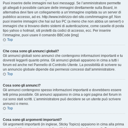
Puoi inserire delle immagini nei tuoi messaggi. Se l’amministratore permette
gli allegati è possibile caricare delle immagini direttamente sulla Board, in
alternativa devi fare un collegamento a un’immagine ospitata su un server di
pubblico accesso, ad es. http://www.indirizzo-del-sito.com/immagine.gif. Non
puoi inserire immagini che hai sul tuo PC (a meno che non abbia un server!) o
immagini che si trovano dietro sistemi di autenticazione, come caselle di posta
tipo yahoo o hotmail, siti protetti da codici di accesso, ecc. Per inserire
l’immagine, puoi usare il comando BBCode [img]
Top
Che cosa sono gli annunci globali?
Gli annunci globali sono annunci che contengono informazioni importanti e tu
dovresti leggerli quanto prima. Gli annunci globali appaiono in cima a tutti i
forum ed anche nel Pannello di Controllo Utente. La possibilità di scrivere su
un annuncio globale dipende dai permessi concessi dall’amministratore.
Top
Cosa sono gli annunci?
Gli annunci contengono spesso informazioni importanti e dovrebbero essere
letti prima possibile. Gli annunci appaiono in cima a ogni pagina del forum in
cui sono stati scritti. L’amministratore può decidere se un utente può scrivere
annunci o meno.
Top
Cosa sono gli argomenti importanti?
Gli argomenti importanti (in inglese, Sticky Topics) appaiono in cima alla prima