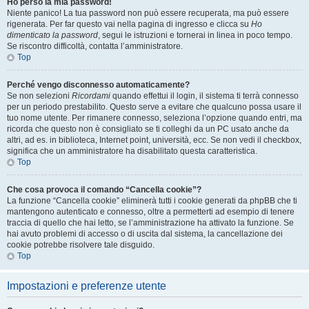
Ho perso la mia password!
Niente panico! La tua password non può essere recuperata, ma può essere
rigenerata. Per far questo vai nella pagina di ingresso e clicca su
Ho
dimenticato la password
, segui le istruzioni e tornerai in linea in poco tempo.
Se riscontro difficoltà, contatta l’amministratore.
Top
Perché vengo disconnesso automaticamente?
Se non selezioni
Ricordami
quando effettui il login, il sistema ti terrà connesso
per un periodo prestabilito. Questo serve a evitare che qualcuno possa usare il
tuo nome utente. Per rimanere connesso, seleziona l’opzione quando entri, ma
ricorda che questo non è consigliato se ti colleghi da un PC usato anche da
altri, ad es. in biblioteca, Internet point, università, ecc. Se non vedi il checkbox,
significa che un amministratore ha disabilitato questa caratteristica.
Top
Che cosa provoca il comando “Cancella cookie”?
La funzione “Cancella cookie” eliminerà tutti i cookie generati da phpBB che ti
mantengono autenticato e connesso, oltre a permetterti ad esempio di tenere
traccia di quello che hai letto, se l’amministrazione ha attivato la funzione. Se
hai avuto problemi di accesso o di uscita dal sistema, la cancellazione dei
cookie potrebbe risolvere tale disguido.
Top
Impostazioni e preferenze utente