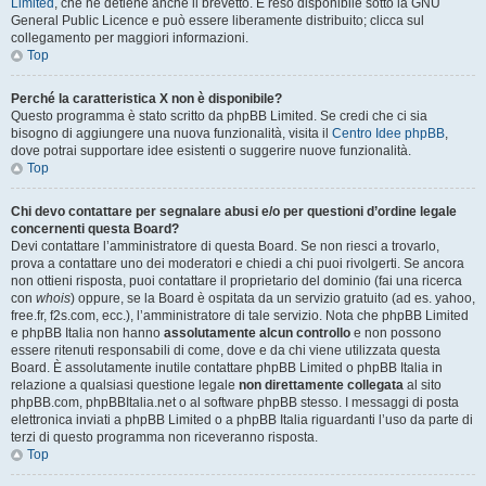
Limited
, che ne detiene anche il brevetto. È reso disponibile sotto la GNU
General Public Licence e può essere liberamente distribuito; clicca sul
collegamento per maggiori informazioni.
Top
Perché la caratteristica X non è disponibile?
Questo programma è stato scritto da phpBB Limited. Se credi che ci sia
bisogno di aggiungere una nuova funzionalità, visita il
Centro Idee phpBB
,
dove potrai supportare idee esistenti o suggerire nuove funzionalità.
Top
Chi devo contattare per segnalare abusi e/o per questioni d’ordine legale
concernenti questa Board?
Devi contattare l’amministratore di questa Board. Se non riesci a trovarlo,
prova a contattare uno dei moderatori e chiedi a chi puoi rivolgerti. Se ancora
non ottieni risposta, puoi contattare il proprietario del dominio (fai una ricerca
con
whois
) oppure, se la Board è ospitata da un servizio gratuito (ad es. yahoo,
free.fr, f2s.com, ecc.), l’amministratore di tale servizio. Nota che phpBB Limited
e phpBB Italia non hanno
assolutamente alcun controllo
e non possono
essere ritenuti responsabili di come, dove e da chi viene utilizzata questa
Board. È assolutamente inutile contattare phpBB Limited o phpBB Italia in
relazione a qualsiasi questione legale
non direttamente collegata
al sito
phpBB.com, phpBBItalia.net o al software phpBB stesso. I messaggi di posta
elettronica inviati a phpBB Limited o a phpBB Italia riguardanti l’uso da parte di
terzi di questo programma non riceveranno risposta.
Top