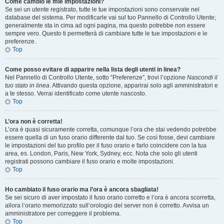
Come cambio le mie impostazioni?
Se sei un utente registrato, tutte le tue impostazioni sono conservate nel
database del sistema. Per modificarle vai sul tuo Pannello di Controllo Utente;
generalmente sta in cima ad ogni pagina, ma questo potrebbe non essere
sempre vero. Questo ti permetterà di cambiare tutte le tue impostazioni e le
preferenze.
Top
Come posso evitare di apparire nella lista degli utenti in linea?
Nel Pannello di Controllo Utente, sotto “Preferenze”, trovi l’opzione
Nascondi il
tuo stato in linea
. Attivando questa opzione, apparirai solo agli amministratori e
a te stesso. Verrai identificato come utente nascosto.
Top
L’ora non è corretta!
L’ora è quasi sicuramente corretta, comunque l’ora che stai vedendo potrebbe
essere quella di un fuso orario differente dal tuo. Se così fosse, devi cambiare
le impostazioni del tuo profilo per il fuso orario e farlo coincidere con la tua
area, es. London, Paris, New York, Sydney, ecc. Nota che solo gli utenti
registrati possono cambiare il fuso orario e molte impostazioni.
Top
Ho cambiato il fuso orario ma l’ora è ancora sbagliata!
Se sei sicuro di aver impostato il fuso orario corretto e l’ora è ancora scorretta,
allora l’orario memorizzato sull’orologio del server non è corretto. Avvisa un
amministratore per correggere il problema.
Top