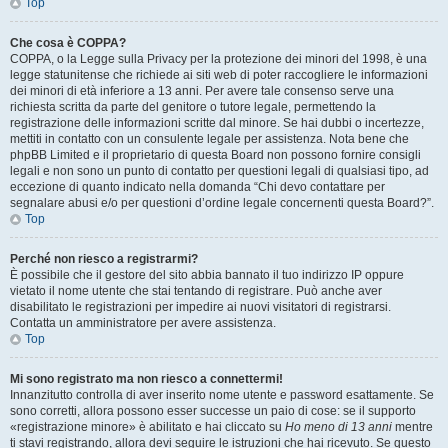
Top
Che cosa è COPPA?
COPPA, o la Legge sulla Privacy per la protezione dei minori del 1998, è una
legge statunitense che richiede ai siti web di poter raccogliere le informazioni
dei minori di età inferiore a 13 anni. Per avere tale consenso serve una
richiesta scritta da parte del genitore o tutore legale, permettendo la
registrazione delle informazioni scritte dal minore. Se hai dubbi o incertezze,
mettiti in contatto con un consulente legale per assistenza. Nota bene che
phpBB Limited e il proprietario di questa Board non possono fornire consigli
legali e non sono un punto di contatto per questioni legali di qualsiasi tipo, ad
eccezione di quanto indicato nella domanda “Chi devo contattare per
segnalare abusi e/o per questioni d’ordine legale concernenti questa Board?”.
Top
Perché non riesco a registrarmi?
È possibile che il gestore del sito abbia bannato il tuo indirizzo IP oppure
vietato il nome utente che stai tentando di registrare. Può anche aver
disabilitato le registrazioni per impedire ai nuovi visitatori di registrarsi.
Contatta un amministratore per avere assistenza.
Top
Mi sono registrato ma non riesco a connettermi!
Innanzitutto controlla di aver inserito nome utente e password esattamente. Se
sono corretti, allora possono esser successe un paio di cose: se il supporto
«registrazione minore» è abilitato e hai cliccato su
Ho meno di 13 anni
mentre
ti stavi registrando, allora devi seguire le istruzioni che hai ricevuto. Se questo