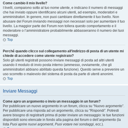
Come cambio il mio livello?
I livelli, compaiono sotto al tuo nome utente, e indicano il numero di messaggi
che hai inviato oppure identificano alcuni utenti, ad esempio, moderatori e
amministratori. In genere, non puoi cambiare direttamente il tuo livello. Non
abusare del Forum inviando messaggi non necessari solo per aumentare il tuo
livello. La maggior parte dei Forum non tollera questo comportamento e il
moderatore o l’amministratore probabilmente abbasseranno il numero dei tuoi
messaggi.
Top
Perché quando clicco sul collegamento all’indirizzo di posta di un utente mi
chiede di accedere come utente registrato?
Solo gli utenti registrati possono inviare messaggi di posta ad altri utenti
usando il modulo di invio posta interno (ammesso, ovviamente, che gli
amministratori abbiano abilitato questa funzione). Questo serve a prevenire un
uso scorretto o malevolo del sistema di posta da parte di utenti anonimi.
Top
Inviare Messaggi
Come apro un argomento o invio un messaggio in un forum?
Per pubblicare un nuovo argomento in un forum, clicca su “Nuovo argomento”.
Per pubblicare una risposta ad un argomento, clicca su “Rispondi”. Potresti
avere bisogno di registrarti prima di poter inviare un messaggio: le tue funzioni
disponibili sono elencate in fondo alla pagina del forum o dell’argomento (la
lista
Puoi aprire nuovi argomenti
,
Puoi votare nei sondaggi
, ecc.).