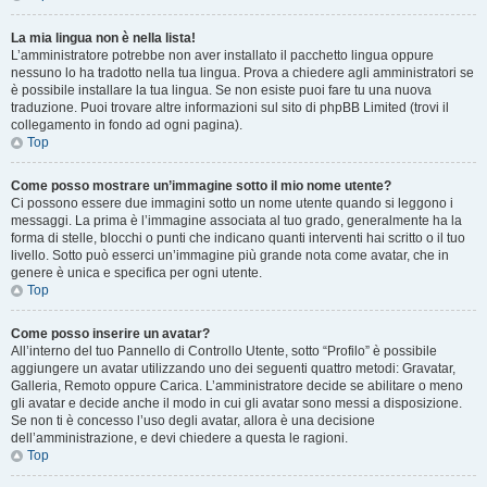
La mia lingua non è nella lista!
L’amministratore potrebbe non aver installato il pacchetto lingua oppure
nessuno lo ha tradotto nella tua lingua. Prova a chiedere agli amministratori se
è possibile installare la tua lingua. Se non esiste puoi fare tu una nuova
traduzione. Puoi trovare altre informazioni sul sito di phpBB Limited (trovi il
collegamento in fondo ad ogni pagina).
Top
Come posso mostrare un’immagine sotto il mio nome utente?
Ci possono essere due immagini sotto un nome utente quando si leggono i
messaggi. La prima è l’immagine associata al tuo grado, generalmente ha la
forma di stelle, blocchi o punti che indicano quanti interventi hai scritto o il tuo
livello. Sotto può esserci un’immagine più grande nota come avatar, che in
genere è unica e specifica per ogni utente.
Top
Come posso inserire un avatar?
All’interno del tuo Pannello di Controllo Utente, sotto “Profilo” è possibile
aggiungere un avatar utilizzando uno dei seguenti quattro metodi: Gravatar,
Galleria, Remoto oppure Carica. L’amministratore decide se abilitare o meno
gli avatar e decide anche il modo in cui gli avatar sono messi a disposizione.
Se non ti è concesso l’uso degli avatar, allora è una decisione
dell’amministrazione, e devi chiedere a questa le ragioni.
Top