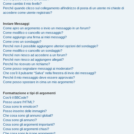
Come cambio il mio livello?
Perché quando clicco sul collegamento all’indirizzo di posta di un utente mi chiede di
accedere come utente registrato?
Inviare Messaggi
Come apro un argomento o invio un messaggio in un forum?
Come modifico o cancello un messaggio?
Come aggiungo una firma ai miei messaggi?
Come creo un sondaggio?
Perché non è possibile aggiungere ulteriori opzioni del sondaggio?
Come modifico o cancello un sondaggio?
Perché non riesco ad accedere a un forum?
Perché non riesco ad aggiungere allegati?
Perché ho ricevuto un richiamo?
Come posso segnalare messaggi ai moderatori?
Che cos’è il pulsante “Salva” nella finestra di invio dei messaggi?
Perché il mio messaggio deve essere approvato?
Come posso spostare in cima un mio argomento?
Formattazione e tipi di argomenti
Cos’è il BBCode?
Posso usare l’HTML?
Cosa sono le emoticon?
Posso inserire delle immagini?
Che cosa sono gli annunci globali?
Cosa sono gli annunci?
Cosa sono gli argomenti importanti?
Cosa sono gli argomenti chiusi?
Che cosa sono le icone argomento?