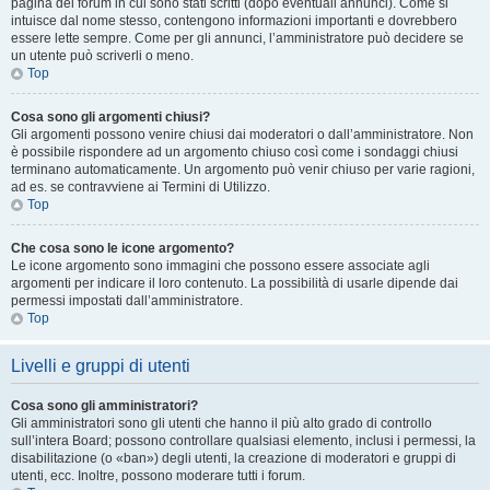
pagina del forum in cui sono stati scritti (dopo eventuali annunci). Come si
intuisce dal nome stesso, contengono informazioni importanti e dovrebbero
essere lette sempre. Come per gli annunci, l’amministratore può decidere se
un utente può scriverli o meno.
Top
Cosa sono gli argomenti chiusi?
Gli argomenti possono venire chiusi dai moderatori o dall’amministratore. Non
è possibile rispondere ad un argomento chiuso così come i sondaggi chiusi
terminano automaticamente. Un argomento può venir chiuso per varie ragioni,
ad es. se contravviene ai Termini di Utilizzo.
Top
Che cosa sono le icone argomento?
Le icone argomento sono immagini che possono essere associate agli
argomenti per indicare il loro contenuto. La possibilità di usarle dipende dai
permessi impostati dall’amministratore.
Top
Livelli e gruppi di utenti
Cosa sono gli amministratori?
Gli amministratori sono gli utenti che hanno il più alto grado di controllo
sull’intera Board; possono controllare qualsiasi elemento, inclusi i permessi, la
disabilitazione (o «ban») degli utenti, la creazione di moderatori e gruppi di
utenti, ecc. Inoltre, possono moderare tutti i forum.