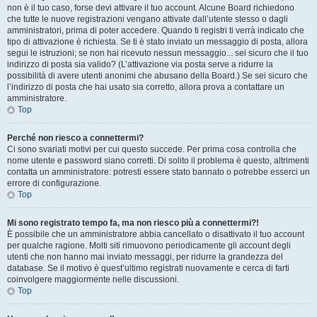
non è il tuo caso, forse devi attivare il tuo account. Alcune Board richiedono
che tutte le nuove registrazioni vengano attivate dall’utente stesso o dagli
amministratori, prima di poter accedere. Quando ti registri ti verrà indicato che
tipo di attivazione è richiesta. Se ti è stato inviato un messaggio di posta, allora
segui le istruzioni; se non hai ricevuto nessun messaggio... sei sicuro che il tuo
indirizzo di posta sia valido? (L’attivazione via posta serve a ridurre la
possibilità di avere utenti anonimi che abusano della Board.) Se sei sicuro che
l’indirizzo di posta che hai usato sia corretto, allora prova a contattare un
amministratore.
Top
Perché non riesco a connettermi?
Ci sono svariati motivi per cui questo succede. Per prima cosa controlla che
nome utente e password siano corretti. Di solito il problema è questo, altrimenti
contatta un amministratore: potresti essere stato bannato o potrebbe esserci un
errore di configurazione.
Top
Mi sono registrato tempo fa, ma non riesco più a connettermi?!
È possibile che un amministratore abbia cancellato o disattivato il tuo account
per qualche ragione. Molti siti rimuovono periodicamente gli account degli
utenti che non hanno mai inviato messaggi, per ridurre la grandezza del
database. Se il motivo è quest’ultimo registrati nuovamente e cerca di farti
coinvolgere maggiormente nelle discussioni.
Top